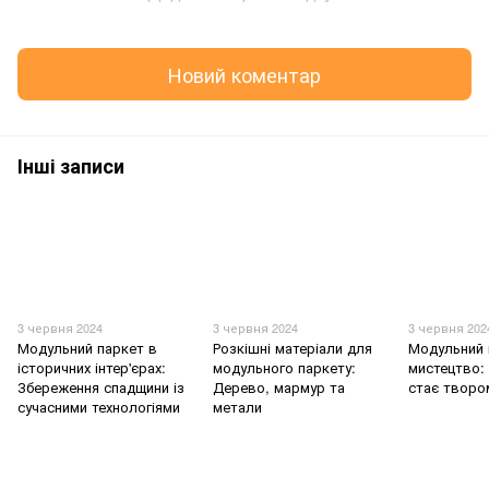
Новий коментар
Інші записи
3 червня 2024
3 червня 2024
3 червня 202
Модульний паркет в
Розкішні матеріали для
Модульний 
історичних інтер'єрах:
модульного паркету:
мистецтво: 
Збереження спадщини із
Дерево, мармур та
стає творо
сучасними технологіями
метали