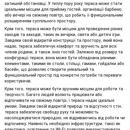
затишній обстановці. У теплу пору року тераса може стати
ідеальним місцем для прийому гостей, організації барбекю
або вечері на свіжому повітрі, що робить її функціональним
розширенням суспільного простору.
Крім того, тераса може бути місцем для проведення різних
заходів та заходів, таких як вечірки, свята або дитячі ігри.
Завдяки своїй відкритій конструкції та простору, який вона
надає, тераса забезпечує комфорт та зручність для всіх
членів родини, а також їхніх гостей. Залежно від розміру та
конфігурації тераси, вона може бути обладнана різними
елементами, такими як столи, стільці, гамаки, гойдалки або
басейн, що дозволяє створити унікальний та
функціональний простір під конкретні потреби та переваги
користувачів.
Крім того, тераса може бути зручним місцем для роботи та
творчості. Багато людей воліють працювати або
відпочивати на свіжому повітрі, і тераса надає ідеальні
умови. Завдяки своїй відкритій природі та відсутності стін,
тераса забезпечує свободу руху та можливість
насолоджуватися природою, не відриваючись від роботи чи
відпочинку. Наявність необхідної інфраструктури, такої як
електрика, освітлення та Wi-Fi дозволяє використовувати