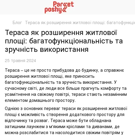
Блог
Тераса як розширення житлової площі: багатофункці
Тераса як розширення житлової
площі: багатофункціональність та
зручність використання
25 травня 2024
Тераса – це не просто прибудова до будинку, а справжнє
розширення житлової площі, яке приносить
багатофункціональність та зручність використання. У
сучасному світі, де люди все більше прагнуть комфорту та
усамітнення на свіжому повітрі, тераси стають незамінним
елементом домашнього простору.
Однією з основних переваг тераси як розширення житлової
площі є можливість створення додаткового простору для
відпочинку та розваг. Тераса може бути обладнана
затишним лаунжем з м'якими кріслами та диванами, де
можна розслабитися та насолодитися свіжим повітрям у