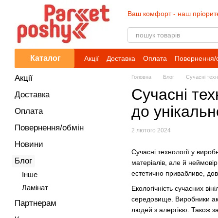
Перейти до основного контенту
Ваш комфорт - наш пріорит
Каталог
Акції
Доставка
Оплата
Повернення/
Акції
Головна
Блог
Сучасні техно
Сучасні техн
Доставка
до унікальн
Оплата
Повернення/обмін
2 лютого 2024
Новини
Сучасні технології у вироб
Блог
матеріалів, але й неймовір
естетично привабливе, дов
Iнше
Ламінат
Екологічність сучасних він
середовище. Виробники акт
Партнерам
людей з алергією. Також з