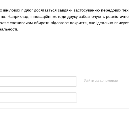
 вінілових підлог досягається завдяки застосуванню передових техні
стю. Наприклад, інноваційні методи друку забезпечують реалістичн
воляє споживачам обирати підлогове покриття, яке ідеально вписуєт
альності.
Увійти за допомогою