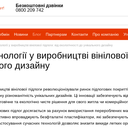
Безкоштовні дзвінки
ет!
0800 209 742
обмін
Новини
Блог
Партнерам
Контакти
Про компанію
Уг
логії у виробництві вінілової підлоги: від екологічності до унікального дизайну
ології у виробництві вінілової
ого дизайну
ництві вінілової підлоги революціонізували ринок підлогових покритті
ну різноманітність унікальних дизайнів. Ці інновації забезпечують в
говічне та екологічно чисте рішення для свого житла чи комерційног
ілових підлог досягається за рахунок використання перероблених мат
ивно впроваджують безфталатні пластифікатори, які забезпечують б
астосування сучасних технологій дозволяє знизити викиди летких ор