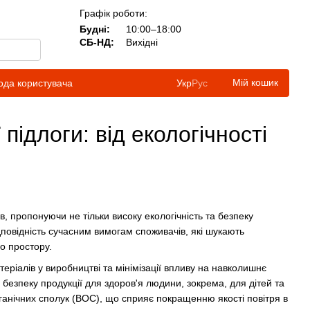
Графік роботи:
Будні:
10:00–18:00
СБ-НД:
Вихідні
Мій кошик
ода користувача
Укр
Рус
 підлоги: від екологічності
в, пропонуючи не тільки високу екологічність та безпеку
ідповідність сучасним вимогам споживачів, які шукають
о простору.
еріалів у виробництві та мінімізації впливу на навколишнє
езпеку продукції для здоров'я людини, зокрема, для дітей та
ганічних сполук (ВОС), що сприяє покращенню якості повітря в