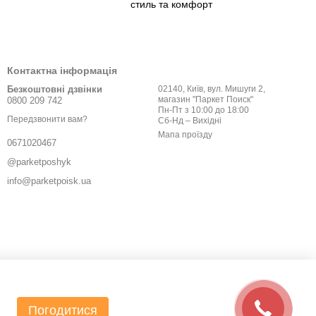
стиль та комфорт
Контактна інформація
Безкоштовні дзвінки
02140, Київ, вул. Мишуги 2,
магазин "Паркет Поиск"
0800 209 742
Пн-Пт з 10:00 до 18:00
Передзвонити вам?
Сб-Нд – Вихідні
Мапа проїзду
0671020467
@parketposhyk
info@parketpoisk.ua
Погодитися