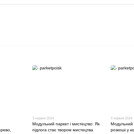
3 червня 2024
3 червня 2024
Модульний паркет і мистецтво: Як
Модульний 
ерево,
підлога стає твором мистецтва
розкоші у к