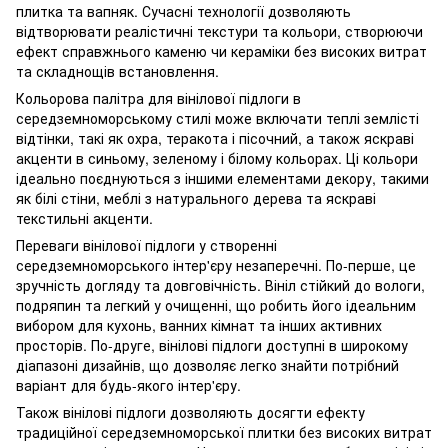
плитка та вапняк. Сучасні технології дозволяють
відтворювати реалістичні текстури та кольори, створюючи
ефект справжнього каменю чи кераміки без високих витрат
та складнощів встановлення.
Кольорова палітра для вінілової підлоги в
середземноморському стилі може включати теплі землісті
відтінки, такі як охра, теракота і пісочний, а також яскраві
акценти в синьому, зеленому і білому кольорах. Ці кольори
ідеально поєднуються з іншими елементами декору, такими
як білі стіни, меблі з натурального дерева та яскраві
текстильні акценти.
Переваги вінілової підлоги у створенні
середземноморського інтер'єру незаперечні. По-перше, це
зручність догляду та довговічність. Вініл стійкий до вологи,
подряпин та легкий у очищенні, що робить його ідеальним
вибором для кухонь, ванних кімнат та інших активних
просторів. По-друге, вінілові підлоги доступні в широкому
діапазоні дизайнів, що дозволяє легко знайти потрібний
варіант для будь-якого інтер'єру.
Також вінілові підлоги дозволяють досягти ефекту
традиційної середземноморської плитки без високих витрат