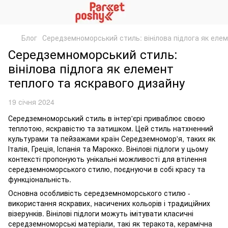
Блог
Середземноморський стиль: вінілова підлога як елем
Середземноморський стиль:
вінілова підлога як елемент
теплого та яскравого дизайну
19 січня 2024
Середземноморський стиль в інтер'єрі приваблює своєю
теплотою, яскравістю та затишком. Цей стиль натхненний
культурами та пейзажами країн Середземномор'я, таких як
Італія, Греція, Іспанія та Марокко. Вінілові підлоги у цьому
контексті пропонують унікальні можливості для втілення
середземноморського стилю, поєднуючи в собі красу та
функціональність.
Основна особливість середземноморського стилю -
використання яскравих, насичених кольорів і традиційних
візерунків. Вінілові підлоги можуть імітувати класичні
середземноморські матеріали, такі як теракота, керамічна