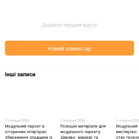
Додайте перший відгук
Новий коментар
Інші записи
3 червня 2024
3 червня 2024
3 червня 202
Модульний паркет в
Розкішні матеріали для
Модульний 
історичних інтер'єрах:
модульного паркету:
мистецтво: 
Збереження спадщини із
Дерево, мармур та
стає творо