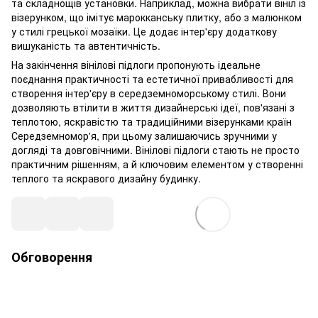
та складнощів установки. Наприклад, можна вибрати вініл із
візерунком, що імітує марокканську плитку, або з малюнком
у стилі грецької мозаїки. Це додає інтер'єру додаткову
вишуканість та автентичність.
На закінчення вінілові підлоги пропонують ідеальне
поєднання практичності та естетичної привабливості для
створення інтер'єру в середземноморському стилі. Вони
дозволяють втілити в життя дизайнерські ідеї, пов'язані з
теплотою, яскравістю та традиційними візерунками країн
Середземномор'я, при цьому залишаючись зручними у
догляді та довговічними. Вінілові підлоги стають не просто
практичним рішенням, а й ключовим елементом у створенні
теплого та яскравого дизайну будинку.
Обговорення