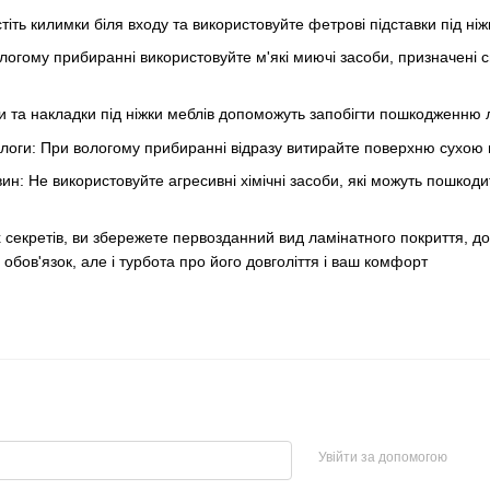
тіть килимки біля входу та використовуйте фетрові підставки під н
ологому прибиранні використовуйте м'які миючі засоби, призначені 
вки та накладки під ніжки меблів допоможуть запобігти пошкодженню 
оги: При вологому прибиранні відразу витирайте поверхню сухою г
н: Не використовуйте агресивні хімічні засоби, які можуть пошкодит
секретів, ви збережете первозданний вид ламінатного покриття, дод
и обов'язок, але і турбота про його довголіття і ваш комфорт
Увійти за допомогою