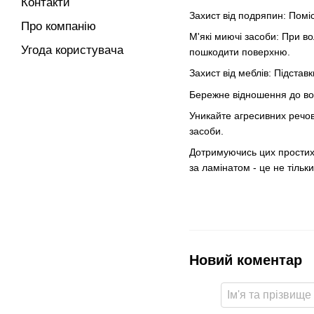
Контакти
Захист від подряпин: Поміс
Про компанію
М'які миючі засоби: При в
Угода користувача
пошкодити поверхню.
Захист від меблів: Підста
Бережне відношення до вол
Уникайте агресивних речови
засоби.
Дотримуючись цих простих 
за ламінатом - це не тільк
Новий коментар