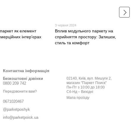
3 червня 2024
паркет як елемент
Вплив модульного паркету на
омерційних інтер'єрах
сприйняття простору: Затишок,
стиль та комфорт
Контактна інформація
Безкоштовні дзвінки
02140, Київ, вул. Мишуги 2,
магазин "Паркет Поиск"
0800 209 742
Пн-Пт з 10:00 до 18:00
Передзвонити вам?
Сб-Нд – Вихідні
Мапа проїзду
0671020467
@parketposhyk
info@parketpoisk.ua