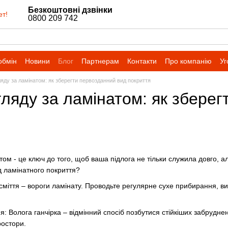
Безкоштовні дзвінки
ет!
0800 209 742
обмін
Новини
Блог
Партнерам
Контакти
Про компанію
Уг
яду за ламінатом: як зберегти первозданний вид покриття
ляду за ламінатом: як збере
том - це ключ до того, щоб ваша підлога не тільки служила довго, 
д ламінатного покриття?
сміття – вороги ламінату. Проводьте регулярне сухе прибирання, ви
: Волога ганчірка – відмінний спосіб позбутися стійкіших забруднен
ростори.