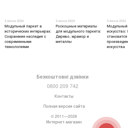
3 июня 2024
3 июня 2024
3 июня 2024
Модульный паркет в
Роскошные материалы
Модульный 
исторических интерьерах:
для модульного паркета:
искусство:
Сохранение наследия с
Дерево, мрамор и
становится
современными
металлы
произведе
технологиями
искусства
Безкоштовні дзвінки
0800 209 742
Контакты
Полная версия сайта
© 2011—2026
Интернет-магазин