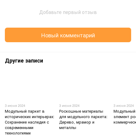
Добавьте первый отзыв
Новый комментарий
Другие записи
3 июня 2024
3 июня 2024
3 июня 2024
Модульный паркет в
Роскошные материалы
Модульный 
исторических интерьерах:
для модульного паркета:
элемент ро
Сохранение наследия с
Дерево, мрамор и
коммерческ
современными
металлы
технологиями