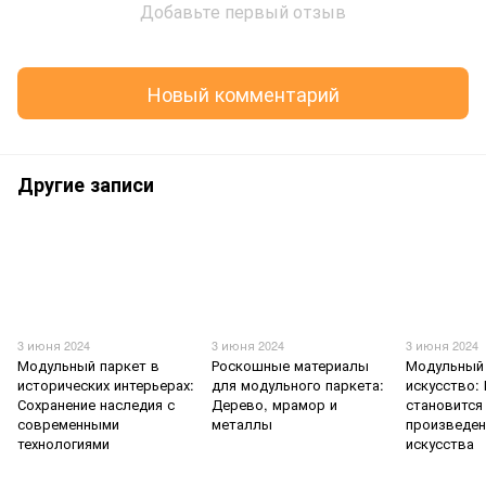
Добавьте первый отзыв
Новый комментарий
Другие записи
3 июня 2024
3 июня 2024
3 июня 2024
Модульный паркет в
Роскошные материалы
Модульный 
исторических интерьерах:
для модульного паркета:
искусство:
Сохранение наследия с
Дерево, мрамор и
становится
современными
металлы
произведе
технологиями
искусства