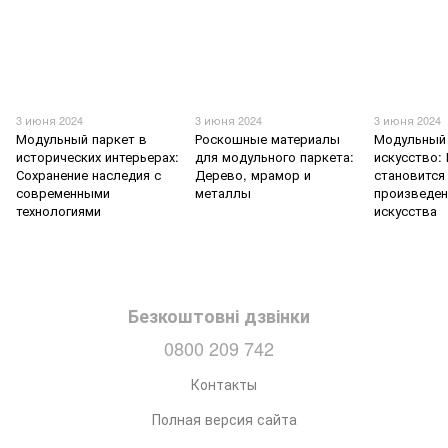
3 июня 2024
3 июня 2024
3 июня 2024
Модульный паркет в
Роскошные материалы
Модульный 
исторических интерьерах:
для модульного паркета:
искусство:
Сохранение наследия с
Дерево, мрамор и
становится
современными
металлы
произведе
технологиями
искусства
Безкоштовні дзвінки
0800 209 742
Контакты
Полная версия сайта