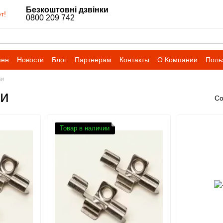
Безкоштовні дзвінки
т!
0800 209 742
мен
Новости
Блог
Партнерам
Контакты
О Компании
Поль
ки
ки
Со
Товар в наличии