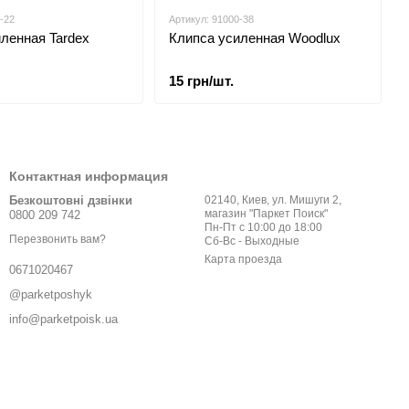
-22
Артикул: 91000-38
ленная Tardex
Клипса усиленная Woodlux
15 грн/шт.
Контактная информация
Безкоштовні дзвінки
02140, Киев, ул. Мишуги 2,
магазин "Паркет Поиск"
0800 209 742
Пн-Пт с 10:00 до 18:00
Перезвонить вам?
Сб-Вс - Выходные
Карта проезда
0671020467
@parketposhyk
info@parketpoisk.ua