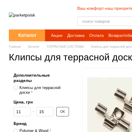
Перейти к основному контенту
Ваш комфорт-наш приорите
Каталог
Акции
Доставка
Оплата
Возврат/об
Главная
Каталог
ТЕРРАСНЫЕ СИСТЕМЫ
Клипсы для террасной дос
Клипсы для террасной дос
Дополнительные
разделы
Клипсы для террасной
доски
8
Цена, грн
От Цена, грн
До Цена, грн
OK
Бренд
Polymer & Wood
2