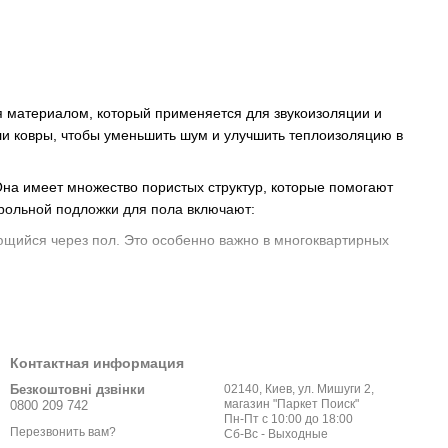
я материалом, который применяется для звукоизоляции и
ли ковры, чтобы уменьшить шум и улучшить теплоизоляцию в
Она имеет множество пористых структур, которые помогают
ирольной подложки для пола включают:
ющийся через пол. Это особенно важно в многоквартирных
вать комфортную температуру в помещении. Она
ти на полу, что облегчает укладку покрытия пола и повышает
Контактная информация
Безкоштовні дзвінки
02140, Киев, ул. Мишуги 2,
 пола от подъема влаги с пола и возможных повреждений.
магазин "Паркет Поиск"
0800 209 742
Пн-Пт с 10:00 до 18:00
е. Она может быть вырезана на необходимый размер и легко
Перезвонить вам?
Сб-Вс - Выходные