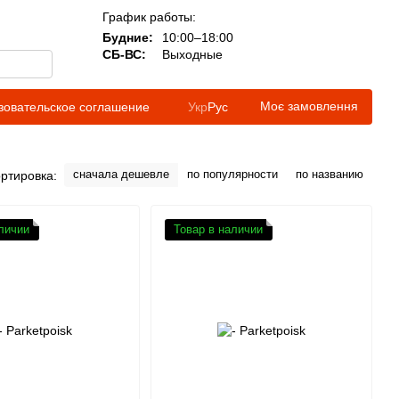
График работы:
Будние:
10:00–18:00
СБ-ВС:
Выходные
Моє замовлення
зовательское соглашение
Укр
Рус
сначала дешевле
по популярности
по названию
ртировка:
личии
Товар в наличии