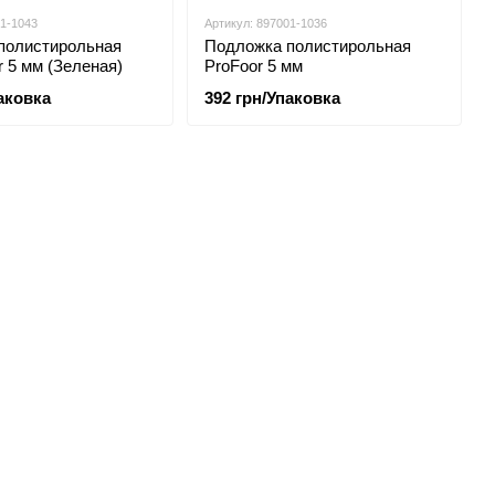
01-1043
Артикул: 897001-1036
полистирольная
Подложка полистирольная
r 5 мм (Зеленая)
ProFoor 5 мм
аковка
392 грн/Упаковка