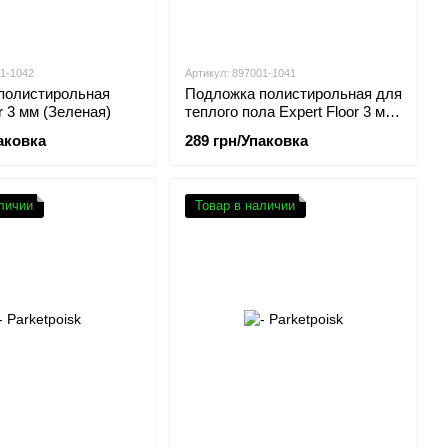
01-1042
Артикул: 897001-1041
полистирольная
Подложка полистирольная для
r 3 мм (Зеленая)
теплого пола Expert Floor 3 мм
(Зеленая)
аковка
289 грн/Упаковка
личии
Товар в наличии