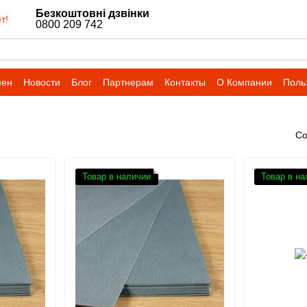
Безкоштовні дзвінки
т!
0800 209 742
мен
Новости
Блог
Партнерам
Контакты
О Компании
Поль
Со
Товар в наличии
Товар в на