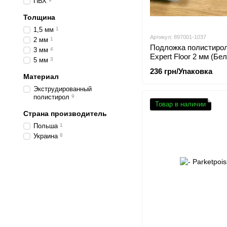
ПВХ
Толщина
1,5 мм
1
Артикул: 897001-1037
2 мм
1
Подложка полистиро
3 мм
4
Expert Floor 2 мм (Бе
5 мм
3
236 грн/Упаковка
Материал
Экструдированный
полистирол
9
Товар в наличии
Страна производитель
Польша
1
Украина
8