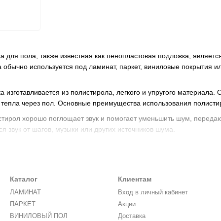
 для пола, также известная как пенопластовая подложка, являетс
 обычно используется под ламинат, паркет, виниловые покрытия и
 изготавливается из полистирола, легкого и упругого материала. 
и тепла через пол. Основные преимущества использования полист
стирол хорошо поглощает звук и помогает уменьшить шум, переда
ся звук от шагов, музыки или других источников шума.
стая структура полистирола удерживает тепло, помогая поддержи
 тепла через пол и может снизить затраты на отопление.
ности: Подложка из полистирола может помочь выровнять неровнос
Каталог
Клиентам
ЛАМИНАТ
Вход в личный кабинет
истирол не поглощает влагу, поэтому подложка защищает покрытие
ПАРКЕТ
Акции
ании: Полистирольная подложка легкая, гибкая и проста в монтаж
ВИНИЛОВЫЙ ПОЛ
Доставка