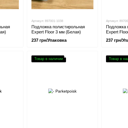
Артикул: 897001-1038
Артикул: 8970
льная
Подложка полистирольная
Подложка 
лая)
Expert Floor 3 мм (Белая)
Expert Floo
237 грн/Упаковка
237 грн/Уп
Товар в наличии
Товар в на