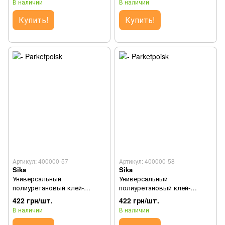
В наличии
В наличии
Купить!
Купить!
Артикул: 400000-57
Артикул: 400000-58
Sika
Sika
Универсальный
Универсальный
полиуретановый клей-
полиуретановый клей-
герметик Sikaflex®-11FC+
герметик Sikaflex®-11FC+
422 грн/шт.
422 грн/шт.
(Бежевый) - (300 мл/уп.)
(Коричневый) - (300 мл/уп.)
В наличии
В наличии