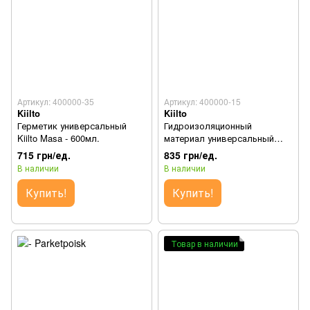
Артикул: 400000-35
Артикул: 400000-15
Kiilto
Kiilto
Герметик универсальный
Гидроизоляционный
Kiilto Masa - 600мл.
материал универсальный
Kiilto Fibergum - 1л.
715 грн/ед.
835 грн/ед.
В наличии
В наличии
Купить!
Купить!
Товар в наличии