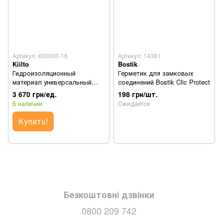
Артикул: 400000-16
Артикул: 14381
Kiilto
Bostik
Гидроизоляционный
Герметик для замковых
материал универсальный
соединений Bostik Clic Protect
Kiilto Fibergum - 5л.
3 670 грн/ед.
198 грн/шт.
В наличии
Ожидается
Купить!
Безкоштовні дзвінки
0800 209 742