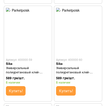
Артикул: 400000-59
Артикул: 400000-60
Sika
Sika
Универсальный
Универсальный
полиуретановый клей-
полиуретановый клей-
герметик Sikaflex®-11FC+
герметик Sikaflex®-11FC+
589 грн/шт.
589 грн/шт.
(Белый) - (600 мл/уп.)
(Серый) - (600 мл/уп.)
В наличии
В наличии
Купить!
Купить!