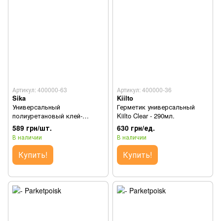
Артикул: 400000-63
Артикул: 400000-36
Sika
Kiilto
Универсальный
Герметик универсальный
полиуретановый клей-
Kiilto Clear - 290мл.
герметик Sikaflex®-11FC+
589 грн/шт.
630 грн/ед.
(Коричневый) - (600 мл/уп.)
В наличии
В наличии
Купить!
Купить!