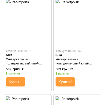
Артикул: 400000-61
Артикул: 400000-62
Sika
Sika
Универсальный
Универсальный
полиуретановый клей-
полиуретановый клей-
герметик Sikaflex®-11FC+
герметик Sikaflex®-11FC+
589 грн/шт.
589 грн/шт.
(Бежевый) - (600 мл/уп.)
(Серый) - (600 мл/уп.)
В наличии
В наличии
Купить!
Купить!