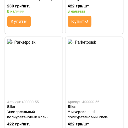
(280 мл.)
герметик Sikaflex®-11FC+
230 грн/шт.
422 грн/шт.
(Белый) - (300 мл/уп.)
В наличии
В наличии
Купить!
Купить!
Артикул: 400000-55
Артикул: 400000-56
Sika
Sika
Универсальный
Универсальный
полиуретановый клей-
полиуретановый клей-
герметик Sikaflex®-11FC+
герметик Sikaflex®-11FC+
422 грн/шт.
422 грн/шт.
(Серый) - (300 мл/уп.)
(Черный) - (300 мл/уп.)