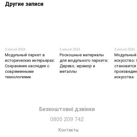
Другие записи
3 июня 2024
3 июня 2024
3 июня 2024
Модульный паркет в
Роскошные материалы
Модульный 
исторических интерьерах:
для модульного паркета:
искусство:
Сохранение наследия с
Дерево, мрамор и
становится
современными
металлы
произведе
технологиями
искусства
Безкоштовні дзвінки
0800 209 742
Контакты