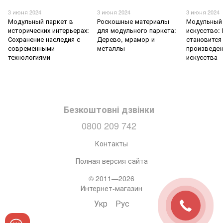
3 июня 2024
3 июня 2024
3 июня 2024
Модульный паркет в
Роскошные материалы
Модульный 
исторических интерьерах:
для модульного паркета:
искусство:
Сохранение наследия с
Дерево, мрамор и
становится
современными
металлы
произведе
технологиями
искусства
Безкоштовні дзвінки
0800 209 742
Контакты
Полная версия сайта
© 2011—2026
Интернет-магазин
Укр
Рус