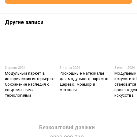
Другие записи
3 июня 2024
3 июня 2024
3 июня 2024
Модульный паркет в
Роскошные материалы
Модульный 
исторических интерьерах:
для модульного паркета:
искусство:
Сохранение наследия с
Дерево, мрамор и
становится
современными
металлы
произведе
технологиями
искусства
Безкоштовні дзвінки
0800 209 742