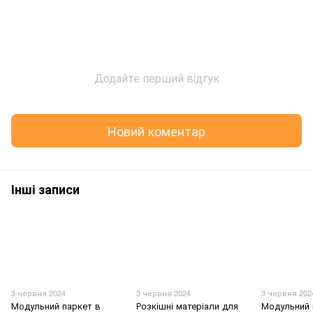
Додайте перший відгук
Новий коментар
Інші записи
3 червня 2024
3 червня 2024
3 червня 202
Модульний паркет в
Розкішні матеріали для
Модульний 