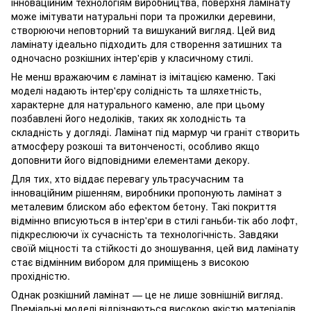
інноваційним технологіям виробництва, поверхня ламінату
може імітувати натуральні пори та прожилки деревини,
створюючи неповторний та вишуканий вигляд. Цей вид
ламінату ідеально підходить для створення затишних та
одночасно розкішних інтер'єрів у класичному стилі.
Не менш вражаючим є ламінат із імітацією каменю. Такі
моделі надають інтер'єру солідність та шляхетність,
характерне для натурального каменю, але при цьому
позбавлені його недоліків, таких як холодність та
складність у догляді. Ламінат під мармур чи граніт створить
атмосферу розкоші та витонченості, особливо якщо
доповнити його відповідними елементами декору.
Для тих, хто віддає перевагу ультрасучасним та
інноваційним рішенням, виробники пропонують ламінат з
металевим блиском або ефектом бетону. Такі покриття
відмінно вписуються в інтер'єри в стилі ганьби-тік або лофт,
підкреслюючи їх сучасність та технологічність. Завдяки
своїй міцності та стійкості до зношування, цей вид ламінату
стає відмінним вибором для приміщень з високою
прохідністю.
Однак розкішний ламінат — це не лише зовнішній вигляд.
Преміальні моделі відрізняються високою якістю матеріалів