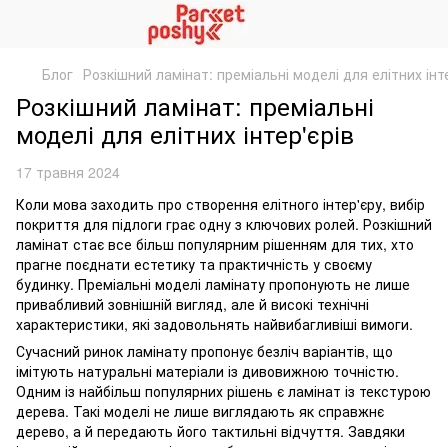
Блог
Розкішний ламінат: преміальні моделі для елітних інте
Розкішний ламінат: преміальні
моделі для елітних інтер'єрів
17 травня 2024
Коли мова заходить про створення елітного інтер'єру, вибір
покриття для підлоги грає одну з ключових ролей. Розкішний
ламінат стає все більш популярним рішенням для тих, хто
прагне поєднати естетику та практичність у своєму
будинку. Преміальні моделі ламінату пропонують не лише
привабливий зовнішній вигляд, але й високі технічні
характеристики, які задовольнять найвибагливіші вимоги.
Сучасний ринок ламінату пропонує безліч варіантів, що
імітують натуральні матеріали із дивовижною точністю.
Одним із найбільш популярних рішень є ламінат із текстурою
дерева. Такі моделі не лише виглядають як справжнє
дерево, а й передають його тактильні відчуття. Завдяки