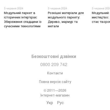
3 червня 2024
3 червня 2024
3 червня 202
Модульний паркет в
Розкішні матеріали для
Модульний 
історичних інтер'єрах:
модульного паркету:
мистецтво: 
Збереження спадщини із
Дерево, мармур та
стає творо
сучасними технологіями
метали
Безкоштовні дзвінки
0800 209 742
Контакти
Повна версія сайту
© 2011—2026
Інтернет-магазин
Укр
Рус