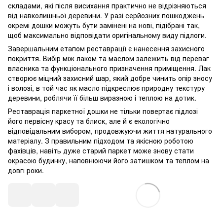
складами, які після висихання практично не відрізняються
від навколишньої деревини. У разі серйозних пошкоджень
окремі дошки можуть бути замінені на нові, підібрані так,
щоб максимально відповідати оригінальному виду підлоги.
Завершальним етапом реставрації є нанесення захисного
покриття. Вибір між лаком та маслом залежить від переваг
власника та функціонального призначення приміщення. Лак
створює міцний захисний шар, який добре чинить опір зносу
і волозі, в той час як масло підкреслює природну текстуру
деревини, роблячи її більш виразною і теплою на дотик.
Реставрація паркетної дошки не тільки повертає підлозі
його первісну красу та блиск, але й є екологічно
відповідальним вибором, продовжуючи життя натурального
матеріалу. З правильним підходом та якісною роботою
фахівців, навіть дуже старий паркет може знову стати
окрасою будинку, наповнюючи його затишком та теплом на
довгі роки.