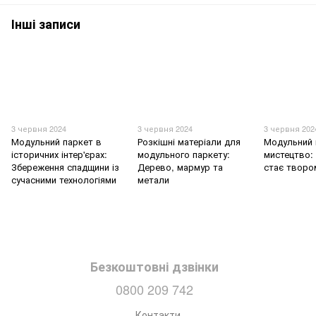
Інші записи
3 червня 2024
3 червня 2024
3 червня 202
Модульний паркет в
Розкішні матеріали для
Модульний 
історичних інтер'єрах:
модульного паркету:
мистецтво: 
Збереження спадщини із
Дерево, мармур та
стає творо
сучасними технологіями
метали
Безкоштовні дзвінки
0800 209 742
Контакти