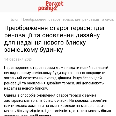
Блог
Преображення старої тераси: ідеї реновації та онов
Преображення старої тераси: ідеї
реновації та оновлення дизайну
для надання нового блиску
заміському будинку
14 березня 2024
Перетворення старої тераси може надати новий зовнішній
вигляд вашому заміському будинку та значно покращити
загальний естетичний вигляд ділянки. Існує безліч ідей
реновації та оновлення дизайну тераси, які допоможуть
надати їй нового блиску.
Одним із способів оновлення старої тераси є заміна
застарілих матеріалів більш сучасні. Наприклад, дерев'яні
плити можна замінити на якісні композитні матеріали, які
мають більшу міцність і довговічність, а також мають більш
сучасний зовнішній вигляд.