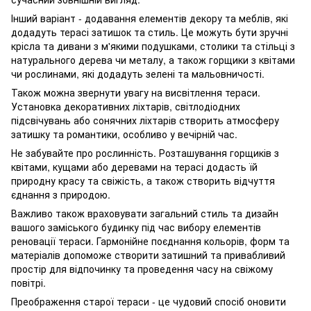
Інший варіант - додавання елементів декору та меблів, які
додадуть терасі затишок та стиль. Це можуть бути зручні
крісла та дивани з м'якими подушками, столики та стільці з
натурального дерева чи металу, а також горщики з квітами
чи рослинами, які додадуть зелені та мальовничості.
Також можна звернути увагу на висвітлення тераси.
Установка декоративних ліхтарів, світлодіодних
підсвічувань або сонячних ліхтарів створить атмосферу
затишку та романтики, особливо у вечірній час.
Не забувайте про рослинність. Розташування горщиків з
квітами, кущами або деревами на терасі додасть їй
природну красу та свіжість, а також створить відчуття
єднання з природою.
Важливо також враховувати загальний стиль та дизайн
вашого заміського будинку під час вибору елементів
реновації тераси. Гармонійне поєднання кольорів, форм та
матеріалів допоможе створити затишний та привабливий
простір для відпочинку та проведення часу на свіжому
повітрі.
Преображення старої тераси - це чудовий спосіб оновити