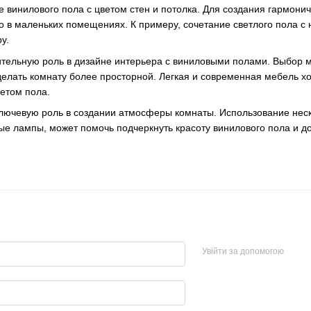
 винилового пола с цветом стен и потолка. Для создания гармонич
о в маленьких помещениях. К примеру, сочетание светлого пола с
у.
ительную роль в дизайне интерьера с виниловыми полами. Выбор 
елать комнату более просторной. Легкая и современная мебель х
ветом пола.
лючевую роль в создании атмосферы комнаты. Использование неско
ые лампы, может помочь подчеркнуть красоту винилового пола и до
Увійти за допомогою