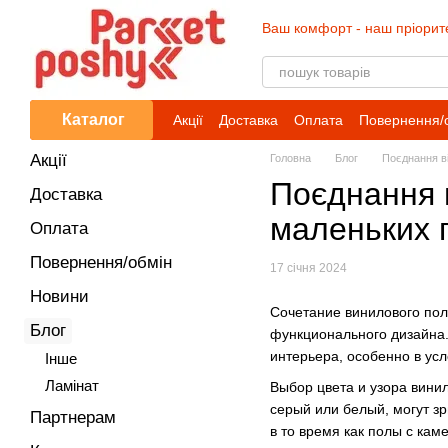
Перейти до основного контенту
Ваш комфорт - наш пріорит
Каталог
Акції
Доставка
Оплата
Повернення/
Акції
Головна
Блог
Поєднання ві
Поєднання в
Доставка
маленьких 
Оплата
Повернення/обмін
17 січня 2024
Новини
Сочетание винилового пол
Блог
функционального дизайна.
интерьера, особенно в ус
Iнше
Ламінат
Выбор цвета и узора вини
серый или белый, могут з
Партнерам
в то время как полы с к