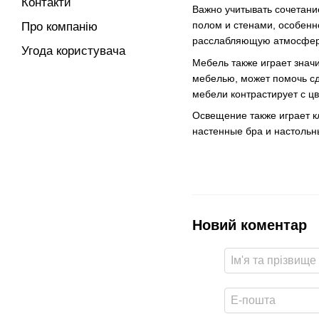
Контакти
Важно учитывать сочетание
полом и стенами, особенн
Про компанію
расслабляющую атмосфер
Угода користувача
Мебель также играет знач
мебелью, может помочь сд
мебели контрастирует с ц
Освещение также играет к
настенные бра и настольн
Новий коментар