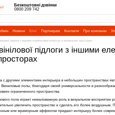
Безкоштовні дзвінки
ет!
0800 209 742
обмін
Новини
Блог
Партнерам
Контакти
Про компанію
Уг
нілової підлоги з іншими елементами інтер'єру в маленьких просторах
інілової підлоги з іншими ел
просторах
а с другими элементами интерьера в небольших пространствах яв
 Виниловые полы, благодаря своей универсальности и разнообрази
ловиях ограниченного пространства.
лового пола играет немаловажную роль в визуальном восприятии ра
рительно увеличить пространство и сделать его более воздушным. 
аменным или мраморным эффектом придают интерьеру более соврем