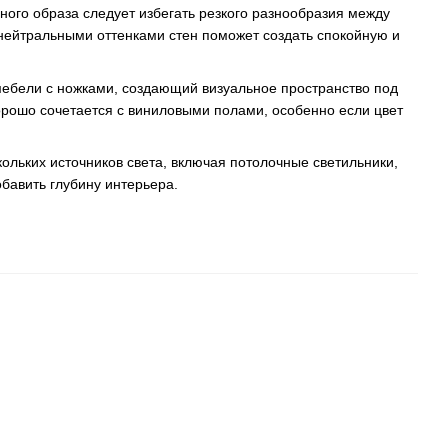
ного образа следует избегать резкого разнообразия между
 нейтральными оттенками стен поможет создать спокойную и
мебели с ножками, создающий визуальное пространство под
орошо сочетается с виниловыми полами, особенно если цвет
льких источников света, включая потолочные светильники,
бавить глубину интерьера.