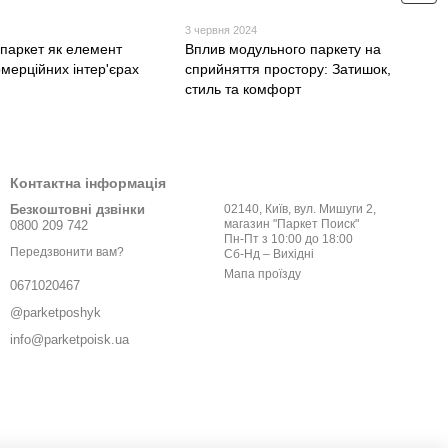
3 червня 2024
паркет як елемент
Вплив модульного паркету на
омерційних інтер'єрах
сприйняття простору: Затишок,
стиль та комфорт
Контактна інформація
Безкоштовні дзвінки
02140, Київ, вул. Мишуги 2,
магазин "Паркет Поиск"
0800 209 742
Пн-Пт з 10:00 до 18:00
Передзвонити вам?
Сб-Нд – Вихідні
Мапа проїзду
0671020467
@parketposhyk
info@parketpoisk.ua