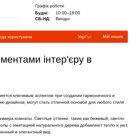
Графік роботи:
Будні:
10:00–18:00
СБ-НД:
Вихідні
Мій кошик
ода користувача
Укр
Рус
ементами інтер'єру в
ляется ключевым аспектом при создании гармоничного и
ю дизайнов, могут стать отличной основой для любого стиля
змера комнаты. Светлые оттенки, такие как бежевый, светло-
Полы с имитацией натурального дерева добавляют тепло и уют,
енный и элегантный вид.