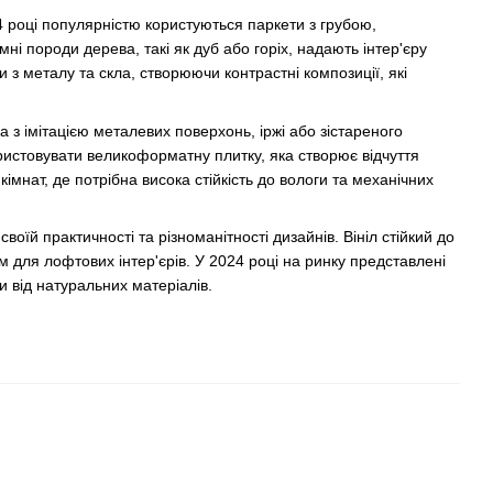
 році популярністю користуються паркети з грубою,
і породи дерева, такі як дуб або горіх, надають інтер'єру
 з металу та скла, створюючи контрастні композиції, які
 з імітацією металевих поверхонь, іржі або зістареного
ристовувати великоформатну плитку, яка створює відчуття
імнат, де потрібна висока стійкість до вологи та механічних
воїй практичності та різноманітності дизайнів. Вініл стійкий до
 для лофтових інтер'єрів. У 2024 році на ринку представлені
ти від натуральних матеріалів.