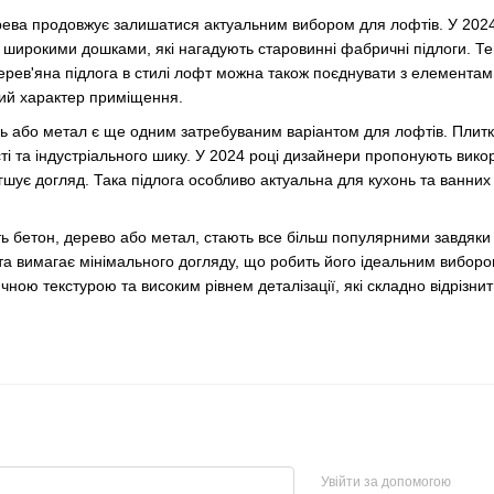
рева продовжує залишатися актуальним вибором для лофтів. У 2024
широкими дошками, які нагадують старовинні фабричні підлоги. Темн
ерев'яна підлога в стилі лофт можна також поєднувати з елементами
ний характер приміщення.
нь або метал є ще одним затребуваним варіантом для лофтів. Плитка
і та індустріального шику. У 2024 році дизайнери пропонують вико
гшує догляд. Така підлога особливо актуальна для кухонь та ванних к
ють бетон, дерево або метал, стають все більш популярними завдяки с
 та вимагає мінімального догляду, що робить його ідеальним вибором
тичною текстурою та високим рівнем деталізації, які складно відрізни
Увійти за допомогою