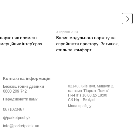
3 червня 2024
паркет як елемент
Вплив модульного паркету на
омерційних інтер'єрах
сприйняття простору: Затишок,
стиль та комфорт
Контактна інформація
Безкоштовні дзвінки
02140, Київ, вул. Мишуги 2,
магазин "Паркет Поиск"
0800 209 742
Пн-Пт з 10:00 до 18:00
Передзвонити вам?
Сб-Нд – Вихідні
Мапа проїзду
0671020467
@parketposhyk
info@parketpoisk.ua