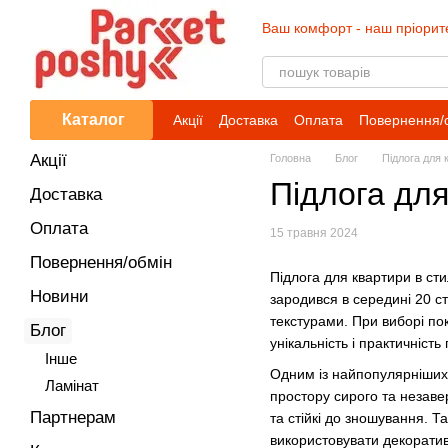
Перейти до основного контенту
Ваш комфорт - наш пріорит
Каталог
Акції
Доставка
Оплата
Повернення/
Акції
Головна
Блог
Підлога для 
Підлога для
Доставка
Оплата
15 травня 2024
Повернення/обмін
Підлога для квартири в ст
Новини
зародився в середині 20 с
текстурами. При виборі пок
Блог
унікальність і практичність
Iнше
Одним із найпопулярніших 
Ламінат
простору сирого та незаве
Партнерам
та стійкі до зношування. Т
використовувати декоратив