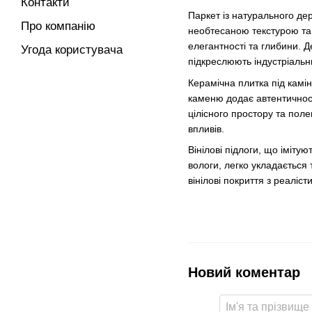
Контакти
Паркет із натурального де
Про компанію
необтесаною текстурою та 
елегантності та глибини. Д
Угода користувача
підкреслюють індустріаль
Керамічна плитка під камі
каменю додає автентичност
цілісного простору та поле
впливів.
Вінілові підлоги, що іміту
вологи, легко укладається
вінілові покриття з реаліс
Новий коментар