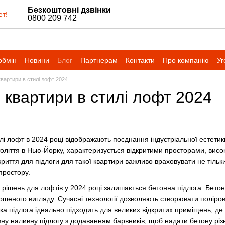
Безкоштовні дзвінки
ет!
0800 209 742
обмін
Новини
Блог
Партнерам
Контакти
Про компанію
Уг
квартири в стилі лофт 2024
 квартири в стилі лофт 2024
илі лофт в 2024 році відображають поєднання індустріальної естетик
толіття в Нью-Йорку, характеризується відкритими просторами, висо
риття для підлоги для такої квартири важливо враховувати не тільки 
 простору.
рішень для лофтів у 2024 році залишається бетонна підлога. Бетон
ршеного вигляду. Сучасні технології дозволяють створювати полірова
ака підлога ідеально підходить для великих відкритих приміщень, д
ну наливну підлогу з додаванням барвників, щоб надати бетону різні