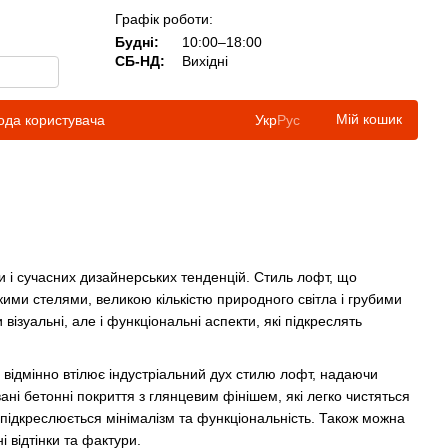
Графік роботи:
Будні:
10:00–18:00
СБ-НД:
Вихідні
Мій кошик
ода користувача
Укр
Рус
и і сучасних дизайнерських тенденцій. Стиль лофт, що
кими стелями, великою кількістю природного світла і грубими
візуальні, але і функціональні аспекти, які підкреслять
 відмінно втілює індустріальний дух стилю лофт, надаючи
ні бетонні покриття з глянцевим фінішем, які легко чистяться
е підкреслюється мінімалізм та функціональність. Також можна
 відтінки та фактури.