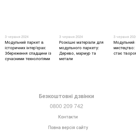
3 червня 2024
3 червня 2024
3 червня 202
Модульний паркет в
Розкішні матеріали для
Модульний 
історичних інтер'єрах:
модульного паркету:
мистецтво: 
Збереження спадщини із
Дерево, мармур та
стає творо
сучасними технологіями
метали
Безкоштовні дзвінки
0800 209 742
Контакти
Повна версія сайту