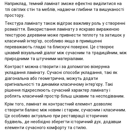
Наприклад, темний ламінат зможе ефектно виділитися на
тлі світлих стін та меблів, надаючи глибини та вишуканості
простору.
Текстура ламінату також відіграє важливу роль у створенні
розмаїття. Використання ламінату з яскраво вираженою
текстурою деревини може привнести теплоту та затишок у
класичний інтер'єр, особливо якщо в приміщенні
переважають гладкі та блискучі поверхні. Це створює
цікавий візуальний діалог між сучасним та традиційним, між
природними та штучними матеріалами.
Контраст можна створити і за допомогою візерунка
укладання ламінату. Сучасні способи укладання, такі як
діагональна або геометрична, можуть додати
оригінальності та динаміки класичному інтер'єру. Такі
рішення підкреслюють сучасний характер ламінату і
роблять класичний простір більш цікавим та несподіваним.
Крім того, ламінат як контрастний елемент дозволяє
створити баланс між новим і старим, сучасним і класичним.
Це особливо актуально при реставрації історичних
будівель, де необхідно зберегти історичний дух, додавши
елементи сучасного комфорту та стилю.