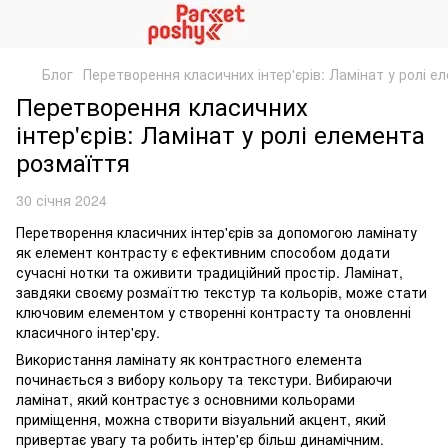
Блог
Перетворення класичних інтер'єрів: Ламінат у ролі е
Перетворення класичних
інтер'єрів: Ламінат у ролі елемента
розмаїття
30 січня 2024
Перетворення класичних інтер'єрів за допомогою ламінату
як елемент контрасту є ефективним способом додати
сучасні нотки та оживити традиційний простір. Ламінат,
завдяки своєму розмаїттю текстур та кольорів, може стати
ключовим елементом у створенні контрасту та оновленні
класичного інтер'єру.
Використання ламінату як контрастного елемента
починається з вибору кольору та текстури. Вибираючи
ламінат, який контрастує з основними кольорами
приміщення, можна створити візуальний акцент, який
привертає увагу та робить інтер'єр більш динамічним.