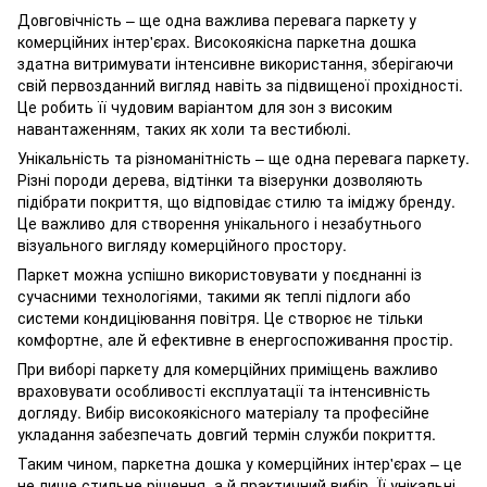
Довговічність – ще одна важлива перевага паркету у
комерційних інтер'єрах. Високоякісна паркетна дошка
здатна витримувати інтенсивне використання, зберігаючи
свій первозданний вигляд навіть за підвищеної прохідності.
Це робить її чудовим варіантом для зон з високим
навантаженням, таких як холи та вестибюлі.
Унікальність та різноманітність – ще одна перевага паркету.
Різні породи дерева, відтінки та візерунки дозволяють
підібрати покриття, що відповідає стилю та іміджу бренду.
Це важливо для створення унікального і незабутнього
візуального вигляду комерційного простору.
Паркет можна успішно використовувати у поєднанні із
сучасними технологіями, такими як теплі підлоги або
системи кондиціювання повітря. Це створює не тільки
комфортне, але й ефективне в енергоспоживання простір.
При виборі паркету для комерційних приміщень важливо
враховувати особливості експлуатації та інтенсивність
догляду. Вибір високоякісного матеріалу та професійне
укладання забезпечать довгий термін служби покриття.
Таким чином, паркетна дошка у комерційних інтер'єрах – це
не лише стильне рішення, а й практичний вибір. Її унікальні