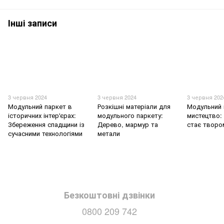
Інші записи
3 червня 2024
3 червня 2024
3 червня 202
Модульний паркет в
Розкішні матеріали для
Модульний 
історичних інтер'єрах:
модульного паркету:
мистецтво: 
Збереження спадщини із
Дерево, мармур та
стає творо
сучасними технологіями
метали
Безкоштовні дзвінки
0800 209 742