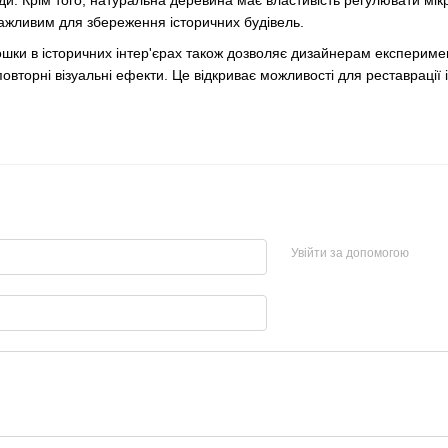
и. Крім того, натуральна деревина має властивість регулювати мі
важливим для збереження історичних будівель.
ки в історичних інтер'єрах також дозволяє дизайнерам експерименту
овторні візуальні ефекти. Це відкриває можливості для реставрації 
Увійти за допомогою