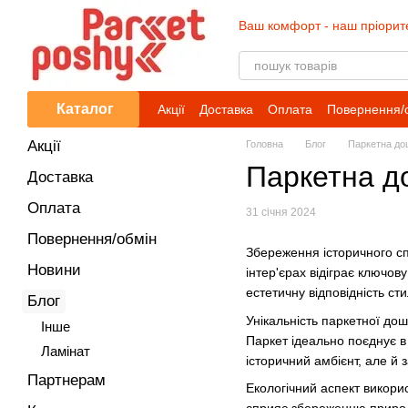
Перейти до основного контенту
Ваш комфорт - наш пріорит
Каталог
Акції
Доставка
Оплата
Повернення/
Акції
Головна
Блог
Паркетна дош
Паркетна до
Доставка
Оплата
31 січня 2024
Повернення/обмін
Збереження історичного спа
Новини
інтер'єрах відіграє ключо
естетичну відповідність сти
Блог
Унікальність паркетної дош
Iнше
Паркет ідеально поєднує в
Ламінат
історичний амбієнт, але й з
Партнерам
Екологічний аспект викори