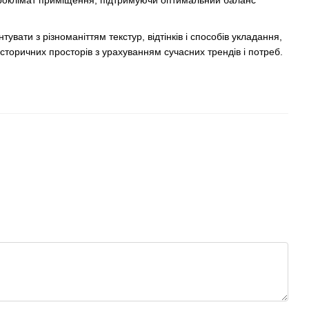
кроклімат приміщення, підтримуючи оптимальний баланс
вати з різноманіттям текстур, відтінків і способів укладання,
історичних просторів з урахуванням сучасних трендів і потреб.