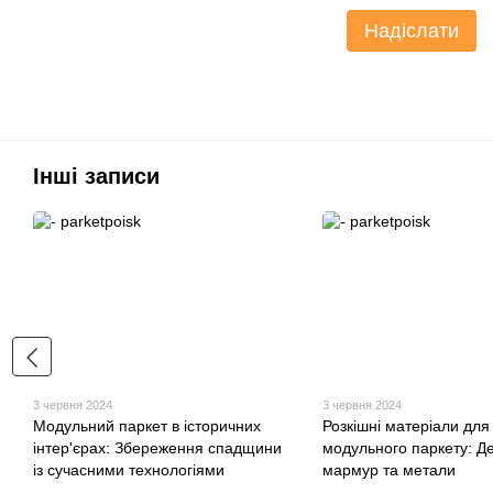
Надіслати
Інші записи
3 червня 2024
3 червня 2024
Модульний паркет в історичних
Розкішні матеріали для
інтер'єрах: Збереження спадщини
модульного паркету: Д
із сучасними технологіями
мармур та метали