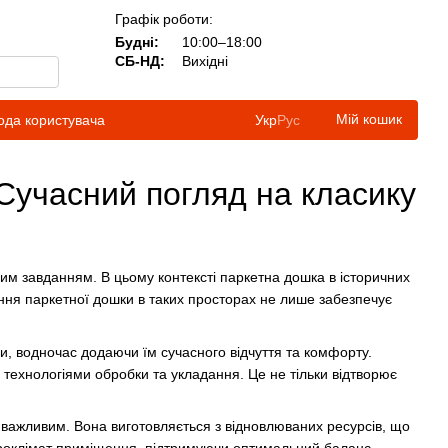
Графік роботи:
Будні:
10:00–18:00
СБ-НД:
Вихідні
Мій кошик
ода користувача
Укр
Рус
 Сучасний погляд на класику
ивим завданням. В цьому контексті паркетна дошка в історичних
ання паркетної дошки в таких просторах не лише забезпечує
єри, водночас додаючи їм сучасного відчуття та комфорту.
 технологіями обробки та укладання. Це не тільки відтворює
є важливим. Вона виготовляється з відновлюваних ресурсів, що