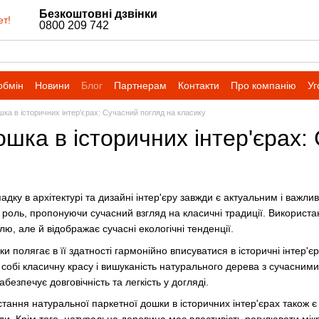
Безкоштовні дзвінки
ет!
0800 209 742
обмін
Новини
Блог
Партнерам
Контакти
Про компанію
Уг
ка в історичних інтер'єрах: Сучасний погляд на класику
шка в історичних інтер'єрах:
дку в архітектурі та дизайні інтер'єру завжди є актуальним і важл
ву роль, пропонуючи сучасний взгляд на класичні традиції. Використ
лю, але й відображає сучасні екологічні тенденції.
ки полягає в її здатності гармонійно вписуватися в історичні інтер'
 собі класичну красу і вишуканість натурального дерева з сучасними
абезпечує довговічність та легкість у догляді.
стання натуральної паркетної дошки в історичних інтер'єрах також 