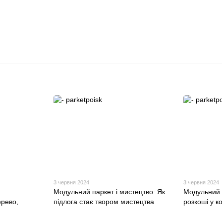
3 червня 2024
3 червня 2024
Модульний паркет і мистецтво: Як
Модульний 
ерево,
підлога стає твором мистецтва
розкоші у к