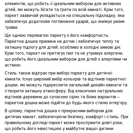
елементів, що робить її ідеальним вибором для активних
дітей, які можуть бігати та грати по всій кімнаті. Крім того,
паркет зазвичай укладається на спеціальну підкладку, яка
забезпечує додаткове поглинання ударів, що знижує ризик
травм.
Ще однією перевагою паркету є його комфортність.
Паркетна дошка приємна на дотик і забезпечує теплу та
затишну підлогу для дітей, особливо в холодні зимові дні.
Крім того, паркет не притягує пил та не утримує алергени,
що робить його ідеальним вибором для дітей з алергіями чи
астмою.
Стиль також відіграє при виборі паркету для дитячої
кімнати. Існує широкий вибір кольорів та відтінків паркетної
дошки, які можуть підкреслити загальний дизайн кімнати та
створити затишну атмосферу. Від класичних натуральних
відтінків деревини до сучасних сірих та білих варіантів –
паркетна дошка може підійти до будь-якого стилю інтер'єру.
В цілому, паркетна дошка є прекрасним вибором для
дитячих кімнат, забезпечуючи безпеку, комфорт і стиль. При
правильному догляді паркет може прослужити довгі роки,
що робить його інвестицією у майбутнє вашої дитини