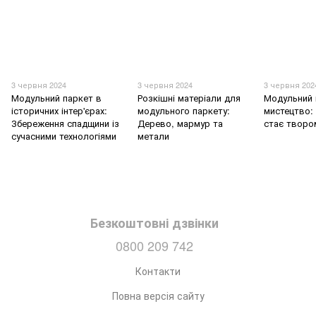
3 червня 2024
3 червня 2024
3 червня 202
Модульний паркет в
Розкішні матеріали для
Модульний 
історичних інтер'єрах:
модульного паркету:
мистецтво: 
Збереження спадщини із
Дерево, мармур та
стає творо
сучасними технологіями
метали
Безкоштовні дзвінки
0800 209 742
Контакти
Повна версія сайту