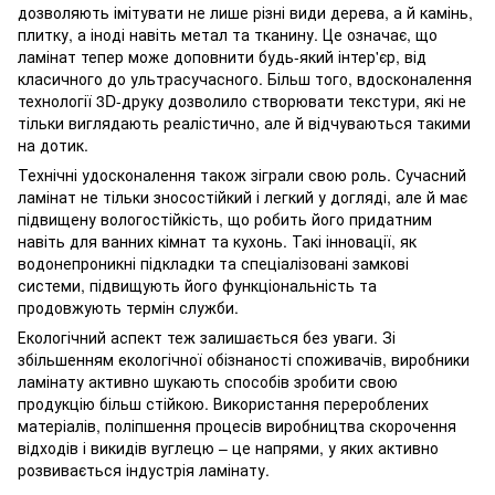
дозволяють імітувати не лише різні види дерева, а й камінь,
плитку, а іноді навіть метал та тканину. Це означає, що
ламінат тепер може доповнити будь-який інтер'єр, від
класичного до ультрасучасного. Більш того, вдосконалення
технології 3D-друку дозволило створювати текстури, які не
тільки виглядають реалістично, але й відчуваються такими
на дотик.
Технічні удосконалення також зіграли свою роль. Сучасний
ламінат не тільки зносостійкий і легкий у догляді, але й має
підвищену вологостійкість, що робить його придатним
навіть для ванних кімнат та кухонь. Такі інновації, як
водонепроникні підкладки та спеціалізовані замкові
системи, підвищують його функціональність та
продовжують термін служби.
Екологічний аспект теж залишається без уваги. Зі
збільшенням екологічної обізнаності споживачів, виробники
ламінату активно шукають способів зробити свою
продукцію більш стійкою. Використання перероблених
матеріалів, поліпшення процесів виробництва скорочення
відходів і викидів вуглецю – це напрями, у яких активно
розвивається індустрія ламінату.