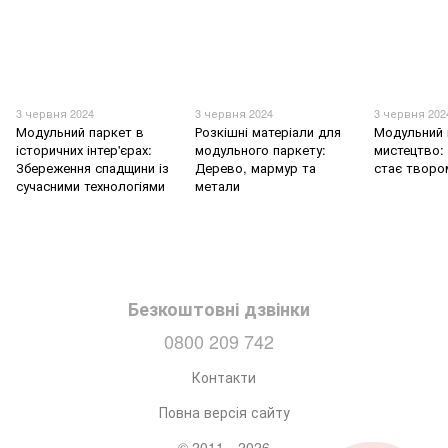
3 червня 2024
3 червня 2024
3 червня 202
Модульний паркет в
Розкішні матеріали для
Модульний 
історичних інтер'єрах:
модульного паркету:
мистецтво: 
Збереження спадщини із
Дерево, мармур та
стає творо
сучасними технологіями
метали
Безкоштовні дзвінки
0800 209 742
Контакти
Повна версія сайту
© 2011—2026