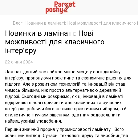
Блог
Новинки в ламінаті: Нові можливості для класичного і
Новинки в ламінаті: Нові
можливості для класичного
інтер'єру
22 січня 2024
Ламінат довгий час займав міцне місце у світі дизайну
інтер'єру, пропонуючи практичне та економічне рішення для
підлоги. Але з розвитком технологій та інновацій він став
чимось більшим, ніж просто альтернативою дерев'яній
підлозі. Сьогодні ми розкриємо, як ці інновації в ламінаті
відкривають нові горизонти для класичних та сучасних
інтер'єрів, роблячи його не лише практичним вибором, а й
стилістично гнучким рішенням, здатним задовольнити
найвишуканіші уподобання.
Перший значний прорив у промисловості ламінату - його
зовнішній вигляд. Сучасні технології друку та виробництва