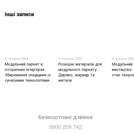
Інші записи
3 червня 2024
3 червня 2024
3 червня 202
Модульний паркет в
Розкішні матеріали для
Модульний 
історичних інтер'єрах:
модульного паркету:
мистецтво: 
Збереження спадщини із
Дерево, мармур та
стає творо
сучасними технологіями
метали
Безкоштовні дзвінки
0800 209 742