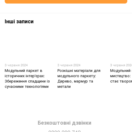
Інші записи
3 червня 2024
3 червня 2024
3 червня 202
Модульний паркет в
Розкішні матеріали для
Модульний 
історичних інтер'єрах:
модульного паркету:
мистецтво: 
Збереження спадщини із
Дерево, мармур та
стає творо
сучасними технологіями
метали
Безкоштовні дзвінки
0800 209 742