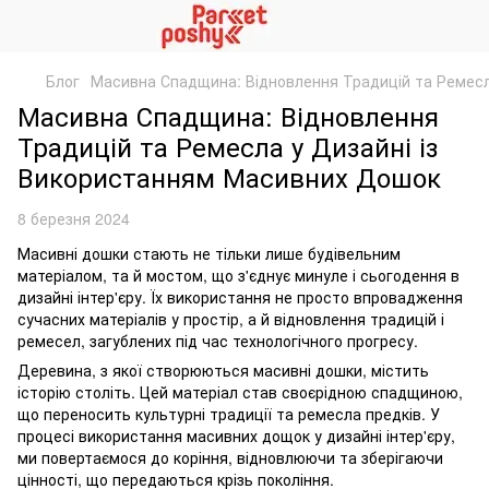
Блог
Масивна Спадщина: Відновлення Традицій та Ремесл
Масивна Спадщина: Відновлення
Традицій та Ремесла у Дизайні із
Використанням Масивних Дошок
8 березня 2024
Масивні дошки стають не тільки лише будівельним
матеріалом, та й мостом, що з'єднує минуле і сьогодення в
дизайні інтер'єру. Їх використання не просто впровадження
сучасних матеріалів у простір, а й відновлення традицій і
ремесел, загублених під час технологічного прогресу.
Деревина, з якої створюються масивні дошки, містить
історію століть. Цей матеріал став своєрідною спадщиною,
що переносить культурні традиції та ремесла предків. У
процесі використання масивних дощок у дизайні інтер'єру,
ми повертаємося до коріння, відновлюючи та зберігаючи
цінності, що передаються крізь покоління.