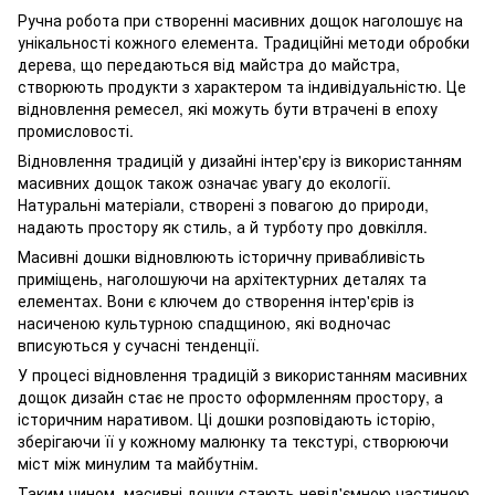
Ручна робота при створенні масивних дощок наголошує на
унікальності кожного елемента. Традиційні методи обробки
дерева, що передаються від майстра до майстра,
створюють продукти з характером та індивідуальністю. Це
відновлення ремесел, які можуть бути втрачені в епоху
промисловості.
Відновлення традицій у дизайні інтер'єру із використанням
масивних дощок також означає увагу до екології.
Натуральні матеріали, створені з повагою до природи,
надають простору як стиль, а й турботу про довкілля.
Масивні дошки відновлюють історичну привабливість
приміщень, наголошуючи на архітектурних деталях та
елементах. Вони є ключем до створення інтер'єрів із
насиченою культурною спадщиною, які водночас
вписуються у сучасні тенденції.
У процесі відновлення традицій з використанням масивних
дощок дизайн стає не просто оформленням простору, а
історичним наративом. Ці дошки розповідають історію,
зберігаючи її у кожному малюнку та текстурі, створюючи
міст між минулим та майбутнім.
Таким чином, масивні дошки стають невід'ємною частиною