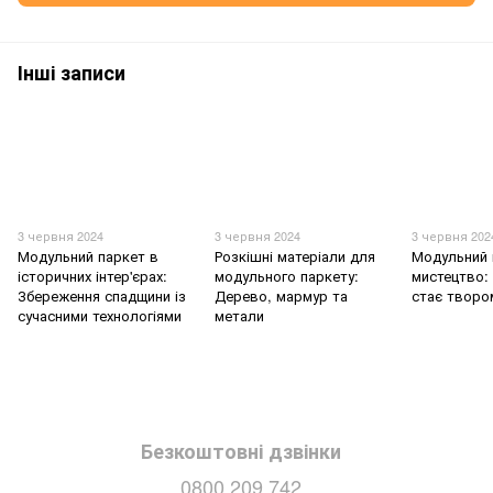
Інші записи
3 червня 2024
3 червня 2024
3 червня 202
Модульний паркет в
Розкішні матеріали для
Модульний 
історичних інтер'єрах:
модульного паркету:
мистецтво: 
Збереження спадщини із
Дерево, мармур та
стає творо
сучасними технологіями
метали
Безкоштовні дзвінки
0800 209 742