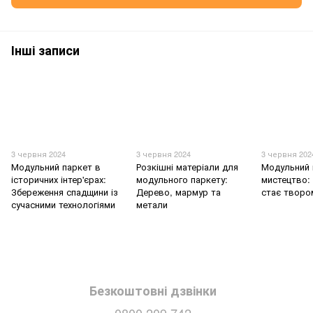
Інші записи
3 червня 2024
3 червня 2024
3 червня 202
Модульний паркет в
Розкішні матеріали для
Модульний 
історичних інтер'єрах:
модульного паркету:
мистецтво: 
Збереження спадщини із
Дерево, мармур та
стає творо
сучасними технологіями
метали
Безкоштовні дзвінки
0800 209 742