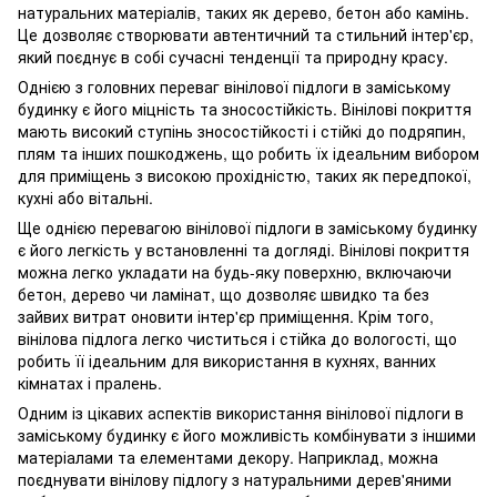
натуральних матеріалів, таких як дерево, бетон або камінь.
Це дозволяє створювати автентичний та стильний інтер'єр,
який поєднує в собі сучасні тенденції та природну красу.
Однією з головних переваг вінілової підлоги в заміському
будинку є його міцність та зносостійкість. Вінілові покриття
мають високий ступінь зносостійкості і стійкі до подряпин,
плям та інших пошкоджень, що робить їх ідеальним вибором
для приміщень з високою прохідністю, таких як передпокої,
кухні або вітальні.
Ще однією перевагою вінілової підлоги в заміському будинку
є його легкість у встановленні та догляді. Вінілові покриття
можна легко укладати на будь-яку поверхню, включаючи
бетон, дерево чи ламінат, що дозволяє швидко та без
зайвих витрат оновити інтер'єр приміщення. Крім того,
вінілова підлога легко чиститься і стійка до вологості, що
робить її ідеальним для використання в кухнях, ванних
кімнатах і пралень.
Одним із цікавих аспектів використання вінілової підлоги в
заміському будинку є його можливість комбінувати з іншими
матеріалами та елементами декору. Наприклад, можна
поєднувати вінілову підлогу з натуральними дерев'яними