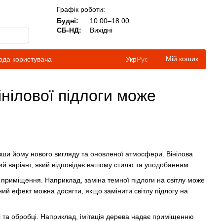
Графік роботи:
Будні:
10:00–18:00
СБ-НД:
Вихідні
Мій кошик
ода користувача
Укр
Рус
вінілової підлоги може
авши йому нового вигляду та оновленої атмосфери. Вінілова
ний варіант, який відповідає вашому стилю та уподобанням.
я приміщення. Наприклад, заміна темної підлоги на світлу може
ий ефект можна досягти, якщо замінити світлу підлогу на
і та обробці. Наприклад, імітація дерева надає приміщенню