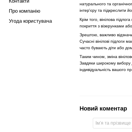
Контакти
натурального та органічног
інтер'єру та підкреслити йо
Про компанію
Крім того, вінілова підлог
Угода користувача
покриття з візерунками аб
Зрештою, важливо відзначит
Сучасні вінілові підлоги м
часто бувають діти або до
Таким чином, зміна вініло
Завдяки широкому вибору д
індивідуальність вашого п
Новий коментар