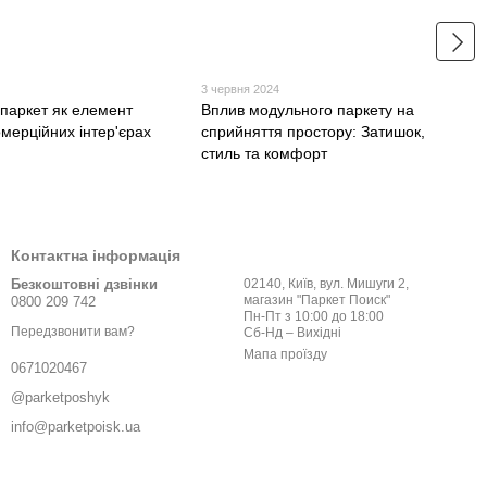
3 червня 2024
паркет як елемент
Вплив модульного паркету на
омерційних інтер'єрах
сприйняття простору: Затишок,
стиль та комфорт
Контактна інформація
Безкоштовні дзвінки
02140, Київ, вул. Мишуги 2,
магазин "Паркет Поиск"
0800 209 742
Пн-Пт з 10:00 до 18:00
Передзвонити вам?
Сб-Нд – Вихідні
Мапа проїзду
0671020467
@parketposhyk
info@parketpoisk.ua