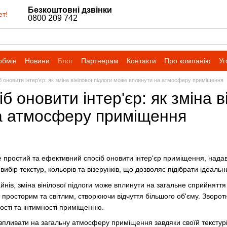
Безкоштовні дзвінки
ет!
0800 209 742
обмін
Новини
Блог
Партнерам
Контакти
Про компанію
Уг
б оновити інтер'єр: як зміна вінілової підлоги може вплинути на атмосферу приміщення
іб оновити інтер'єр: як зміна 
а атмосферу приміщення
 це простий та ефективний спосіб оновити інтер'єр приміщення, над
ибір текстур, кольорів та візерунків, що дозволяє підібрати ідеаль
йнів, зміна вінілової підлоги може вплинути на загальне сприйнятт
просторим та світлим, створюючи відчуття більшого об'єму. Зворотн
ості та інтимності приміщенню.
 впливати на загальну атмосферу приміщення завдяки своїй текстур