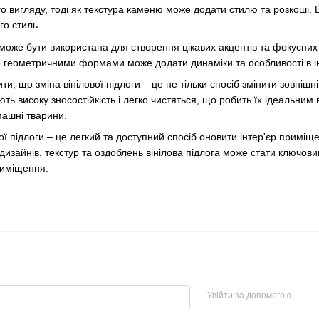
о вигляду, тоді як текстура каменю може додати стилю та розкоші. 
го стиль.
а може бути використана для створення цікавих акцентів та фокусни
о геометричними формами може додати динаміки та особливості в ін
и, що зміна вінілової підлоги – це не тільки спосіб змінити зовніш
ають високу зносостійкість і легко чистяться, що робить їх ідеаль
машні тварини.
вої підлоги – це легкий та доступний спосіб оновити інтер'єр прим
изайнів, текстур та оздоблень вінілова підлога може стати ключови
риміщення.
Увійти за допомогою