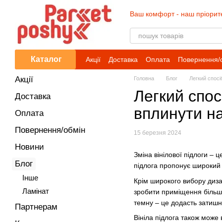
Перейти до основного контенту
Ваш комфорт - наш пріорит
Каталог
Акції
Доставка
Оплата
Повернення/
Акції
Головна
Блог
Легкий спосі
Легкий спос
Доставка
вплинути н
Оплата
Повернення/обмін
15 березня 2024
Новини
Зміна вінілової підлоги –
Блог
підлога пропонує широкий в
Iнше
Крім широкого вибору диза
Ламінат
зробити приміщення більш 
темну – це додасть затишн
Партнерам
Вініла підлога також може