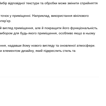
Вибір відповідної текстури та обробки може змінити сприйняття
х точок у приміщенні. Наприклад, використання вінілового
тер'єр.
ній вигляд приміщення, але й покращити його функціональність.
ним вибором для будь-якого приміщення, особливо якщо в ньому
іщення, надавши йому нового вигляду та оновленої атмосфери.
м елементом дизайну, який підкреслить стиль та