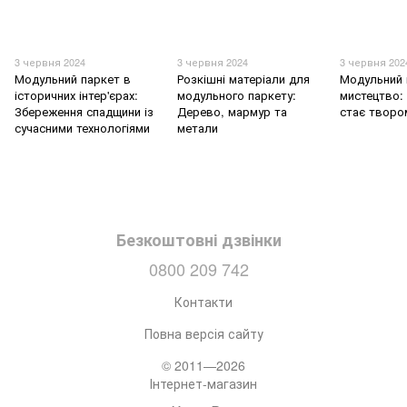
3 червня 2024
3 червня 2024
3 червня 202
Модульний паркет в
Розкішні матеріали для
Модульний 
історичних інтер'єрах:
модульного паркету:
мистецтво: 
Збереження спадщини із
Дерево, мармур та
стає творо
сучасними технологіями
метали
Безкоштовні дзвінки
0800 209 742
Контакти
Повна версія сайту
© 2011—2026
Інтернет-магазин