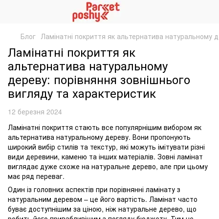
Блог
Ламінатні покриття як альтернатива натуральному д
Ламінатні покриття як
альтернатива натуральному
дереву: порівняння зовнішнього
вигляду та характеристик
12 березня 2024
Ламінатні покриття стають все популярнішим вибором як
альтернатива натуральному дереву. Вони пропонують
широкий вибір стилів та текстур, які можуть імітувати різні
види деревини, каменю та інших матеріалів. Зовні ламінат
виглядає дуже схоже на натуральне дерево, але при цьому
має ряд переваг.
Один із головних аспектів при порівнянні ламінату з
натуральним деревом – це його вартість. Ламінат часто
буває доступнішим за ціною, ніж натуральне дерево, що
робить його привабливішим з погляду бюджету. Тим не