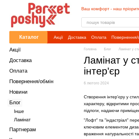
Перейти до основного контенту
Ваш комфорт - наш пріорит
Каталог
Акції
Доставка
Оплата
Повернення/
Акції
Головна
Блог
Ламінат у ст
Ламінат у с
Доставка
інтер'єр
Оплата
Повернення/обмін
6 лютого 2024
Новини
Створення інтер'єру у стил
Блог
характеру, відкритими про
підлоги, надаючи приміщен
Iнше
Ламінат
"Лофт" та "індастріал" пер
ключовим елементом дизайн
Партнерам
враження натуральності та 