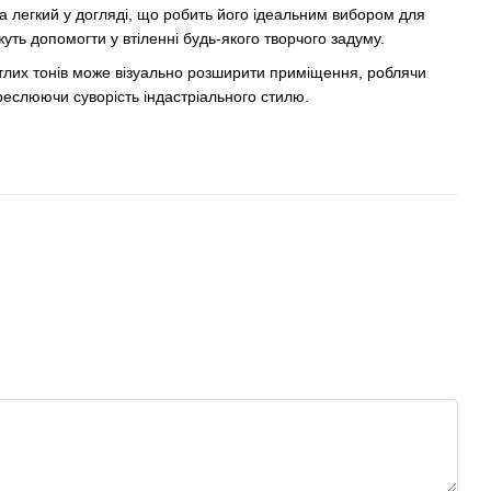
 та легкий у догляді, що робить його ідеальним вибором для
жуть допомогти у втіленні будь-якого творчого задуму.
світлих тонів може візуально розширити приміщення, роблячи
креслюючи суворість індастріального стилю.