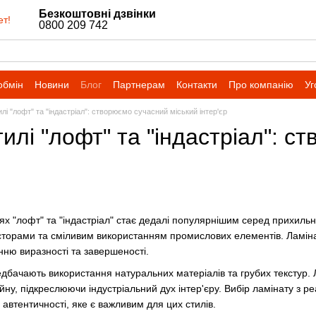
Безкоштовні дзвінки
ет!
0800 209 742
обмін
Новини
Блог
Партнерам
Контакти
Про компанію
Уг
илі "лофт" та "індастріал": створюємо сучасний міський інтер'єр
тилі "лофт" та "індастріал": 
ях "лофт" та "індастріал" стає дедалі популярнішим серед прихильни
сторами та сміливим використанням промислових елементів. Ламіна
ню виразності та завершеності.
едбачають використання натуральних матеріалів та грубих текстур. 
у, підкреслюючи індустріальний дух інтер'єру. Вибір ламінату з р
автентичності, яке є важливим для цих стилів.