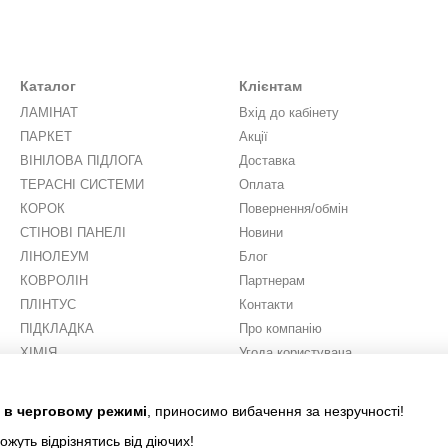
Каталог
Клієнтам
ЛАМІНАТ
Вхід до кабінету
ПАРКЕТ
Акції
ВІНІЛОВА ПІДЛОГА
Доставка
ТЕРАСНІ СИСТЕМИ
Оплата
КОРОК
Повернення/обмін
СТІНОВІ ПАНЕЛІ
Новини
ЛІНОЛЕУМ
Блог
КОВРОЛІН
Партнерам
ПЛІНТУС
Контакти
ПІДКЛАДКА
Про компанію
ХІМІЯ
Угода користувача
ШТУЧНА ТРАВА
Ми в соцмережах
є в черговому режимі
, приносимо вибачення за незручності!
ожуть відрізнятись від діючих!