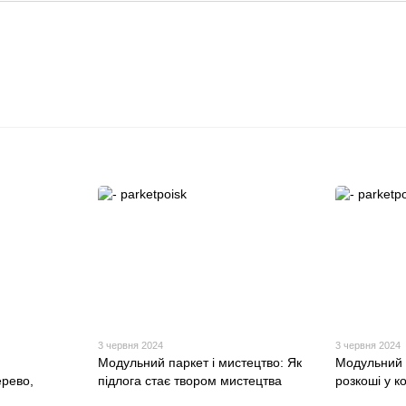
3 червня 2024
3 червня 2024
Модульний паркет і мистецтво: Як
Модульний 
ерево,
підлога стає твором мистецтва
розкоші у к