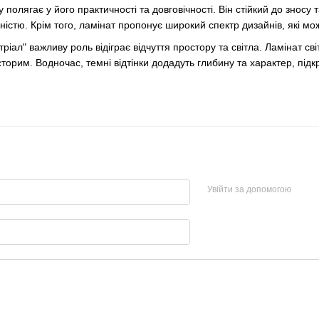
полягає у його практичності та довговічності. Він стійкий до зносу
ністю. Крім того, ламінат пропонує широкий спектр дизайнів, які мо
стріал" важливу роль відіграє відчуття простору та світла. Ламінат 
сторим. Водночас, темні відтінки додадуть глибину та характер, під
Увійти за допомогою