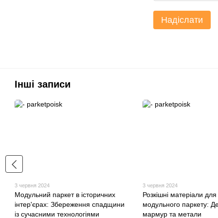
Надіслати
Інші записи
3 червня 2024
3 червня 2024
Модульний паркет в історичних
Розкішні матеріали для
інтер'єрах: Збереження спадщини
модульного паркету: Д
із сучасними технологіями
мармур та метали