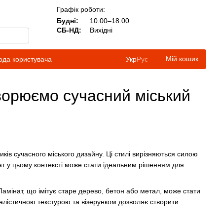
Графік роботи:
Будні:
10:00–18:00
СБ-НД:
Вихідні
Мій кошик
ода користувача
Укр
Рус
створюємо сучасний міський
ків сучасного міського дизайну. Ці стилі вирізняються силою
т у цьому контексті може стати ідеальним рішенням для
Ламінат, що імітує старе дерево, бетон або метал, може стати
еалістичною текстурою та візерунком дозволяє створити