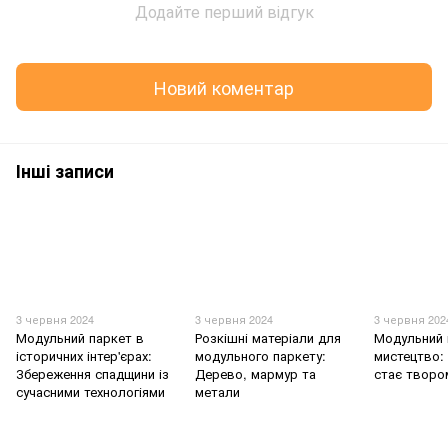
Додайте перший відгук
Новий коментар
Інші записи
3 червня 2024
3 червня 2024
3 червня 202
Модульний паркет в
Розкішні матеріали для
Модульний 
історичних інтер'єрах:
модульного паркету:
мистецтво: 
Збереження спадщини із
Дерево, мармур та
стає творо
сучасними технологіями
метали