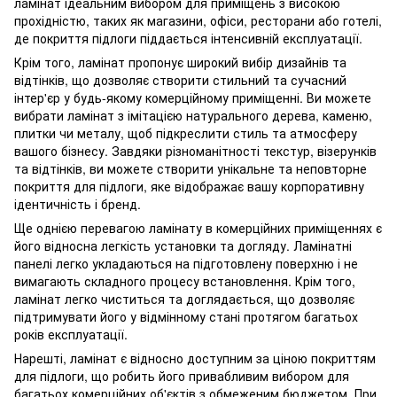
ламінат ідеальним вибором для приміщень з високою
прохідністю, таких як магазини, офіси, ресторани або готелі,
де покриття підлоги піддається інтенсивній експлуатації.
Крім того, ламінат пропонує широкий вибір дизайнів та
відтінків, що дозволяє створити стильний та сучасний
інтер'єр у будь-якому комерційному приміщенні. Ви можете
вибрати ламінат з імітацією натурального дерева, каменю,
плитки чи металу, щоб підкреслити стиль та атмосферу
вашого бізнесу. Завдяки різноманітності текстур, візерунків
та відтінків, ви можете створити унікальне та неповторне
покриття для підлоги, яке відображає вашу корпоративну
ідентичність і бренд.
Ще однією перевагою ламінату в комерційних приміщеннях є
його відносна легкість установки та догляду. Ламінатні
панелі легко укладаються на підготовлену поверхню і не
вимагають складного процесу встановлення. Крім того,
ламінат легко чиститься та доглядається, що дозволяє
підтримувати його у відмінному стані протягом багатьох
років експлуатації.
Нарешті, ламінат є відносно доступним за ціною покриттям
для підлоги, що робить його привабливим вибором для
багатьох комерційних об'єктів з обмеженим бюджетом. При