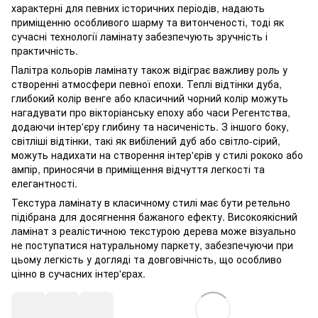
характерні для певних історичних періодів, надають
приміщенню особливого шарму та витонченості, тоді як
сучасні технології ламінату забезпечують зручність і
практичність.
Палітра кольорів ламінату також відіграє важливу роль у
створенні атмосфери певної епохи. Теплі відтінки дуба,
глибокий колір венге або класичний чорний колір можуть
нагадувати про вікторіанську епоху або часи Регентства,
додаючи інтер'єру глибину та насиченість. З іншого боку,
світліші відтінки, такі як вибілений дуб або світло-сірий,
можуть надихати на створення інтер'єрів у стилі рококо або
ампір, приносячи в приміщення відчуття легкості та
елегантності.
Текстура ламінату в класичному стилі має бути ретельно
підібрана для досягнення бажаного ефекту. Високоякісний
ламінат з реалістичною текстурою дерева може візуально
не поступатися натуральному паркету, забезпечуючи при
цьому легкість у догляді та довговічність, що особливо
цінно в сучасних інтер'єрах.