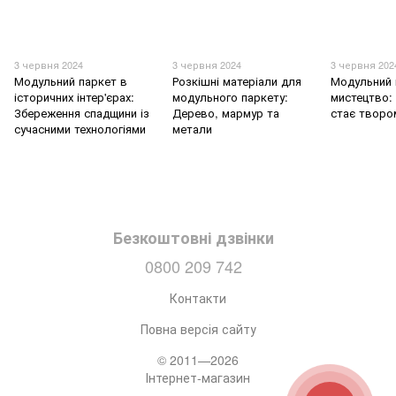
3 червня 2024
3 червня 2024
3 червня 202
Модульний паркет в
Розкішні матеріали для
Модульний 
історичних інтер'єрах:
модульного паркету:
мистецтво: 
Збереження спадщини із
Дерево, мармур та
стає творо
сучасними технологіями
метали
Безкоштовні дзвінки
0800 209 742
Контакти
Повна версія сайту
© 2011—2026
Інтернет-магазин