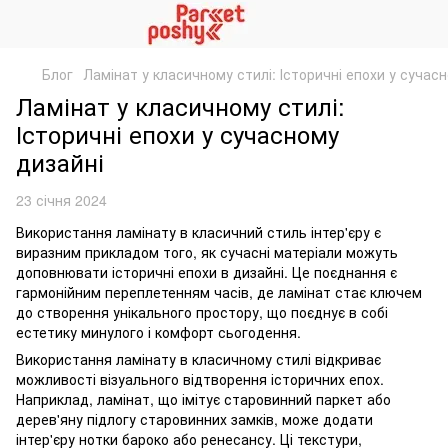
Блог
Ламінат у класичному стилі: Історичні епохи у сучас
Ламінат у класичному стилі:
Історичні епохи у сучасному
дизайні
23 січня 2024
Використання ламінату в класичний стиль інтер'єру є
виразним прикладом того, як сучасні матеріали можуть
доповнювати історичні епохи в дизайні. Це поєднання є
гармонійним переплетенням часів, де ламінат стає ключем
до створення унікального простору, що поєднує в собі
естетику минулого і комфорт сьогодення.
Використання ламінату в класичному стилі відкриває
можливості візуального відтворення історичних епох.
Наприклад, ламінат, що імітує старовинний паркет або
дерев'яну підлогу старовинних замків, може додати
інтер'єру нотки бароко або ренесансу. Ці текстури,