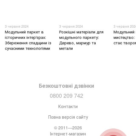
3 червня 2024
3 червня 2024
3 червня 202
Модульний паркет в
Розкішні матеріали для
Модульний 
історичних інтер'єрах:
модульного паркету:
мистецтво: 
Збереження спадщини із
Дерево, мармур та
стає творо
сучасними технологіями
метали
Безкоштовні дзвінки
0800 209 742
Контакти
Повна версія сайту
© 2011—2026
Інтернет-магазин