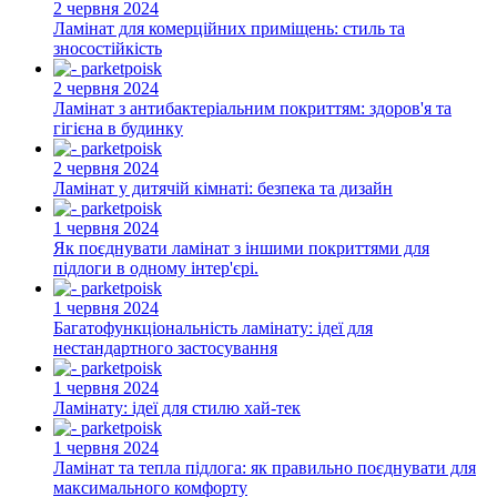
2 червня 2024
Ламінат для комерційних приміщень: стиль та
зносостійкість
2 червня 2024
Ламінат з антибактеріальним покриттям: здоров'я та
гігієна в будинку
2 червня 2024
Ламінат у дитячій кімнаті: безпека та дизайн
1 червня 2024
Як поєднувати ламінат з іншими покриттями для
підлоги в одному інтер'єрі.
1 червня 2024
Багатофункціональність ламінату: ідеї для
нестандартного застосування
1 червня 2024
Ламінату: ідеї для стилю хай-тек
1 червня 2024
Ламінат та тепла підлога: як правильно поєднувати для
максимального комфорту