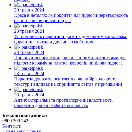
29 травня 2024
Краса в деталях: як покриття для підлоги перетворюють
стіни на витвори мистецтва
28 травня 2024
Устойчивость паркетной доски к домашним животным:
царапины, пятна и другие воздействия
28 травня 2024
Порівняння паркетної дошки з іншими покриттями для
підлоги: керамічна плитка, ковролін, вінілова підлога
28 травня 2024
Паркетна дошка та освітлення: як вибір кольору та
текстури впливає на сприйняття світла у приміщенні
28 травня 2024
Антибактеріальні та протиалергенні властивості
паркетної дошки: міфи та реальність
Безкоштовні дзвінки
0800 209 742
Контакти
Повна версія сайту