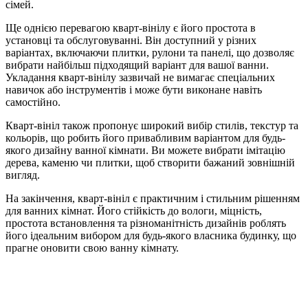
сімей.
Ще однією перевагою кварт-вінілу є його простота в
установці та обслуговуванні. Він доступний у різних
варіантах, включаючи плитки, рулони та панелі, що дозволяє
вибрати найбільш підходящий варіант для вашої ванни.
Укладання кварт-вінілу зазвичай не вимагає спеціальних
навичок або інструментів і може бути виконане навіть
самостійно.
Кварт-вініл також пропонує широкий вибір стилів, текстур та
кольорів, що робить його привабливим варіантом для будь-
якого дизайну ванної кімнати. Ви можете вибрати імітацію
дерева, каменю чи плитки, щоб створити бажаний зовнішній
вигляд.
На закінчення, кварт-вініл є практичним і стильним рішенням
для ванних кімнат. Його стійкість до вологи, міцність,
простота встановлення та різноманітність дизайнів роблять
його ідеальним вибором для будь-якого власника будинку, що
прагне оновити свою ванну кімнату.