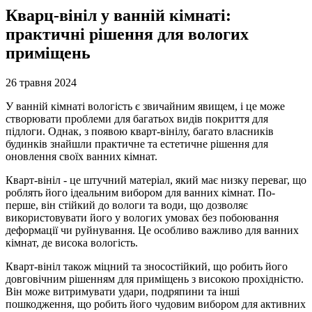
Кварц-вініл у ванній кімнаті:
практичні рішення для вологих
приміщень
26 травня 2024
У ванній кімнаті вологість є звичайним явищем, і це може
створювати проблеми для багатьох видів покриття для
підлоги. Однак, з появою кварт-вінілу, багато власників
будинків знайшли практичне та естетичне рішення для
оновлення своїх ванних кімнат.
Кварт-вініл - це штучний матеріал, який має низку переваг, що
роблять його ідеальним вибором для ванних кімнат. По-
перше, він стійкий до вологи та води, що дозволяє
використовувати його у вологих умовах без побоювання
деформації чи руйнування. Це особливо важливо для ванних
кімнат, де висока вологість.
Кварт-вініл також міцний та зносостійкий, що робить його
довговічним рішенням для приміщень з високою прохідністю.
Він може витримувати удари, подряпини та інші
пошкодження, що робить його чудовим вибором для активних