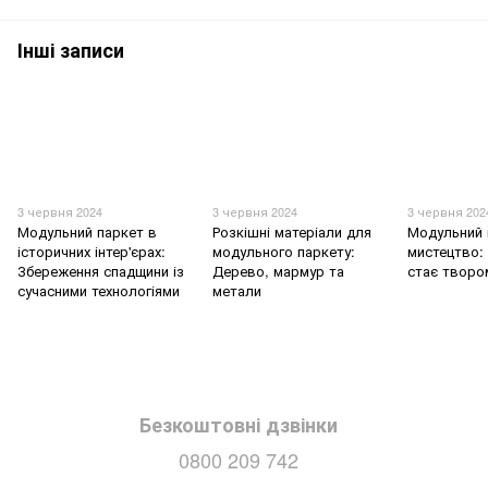
Інші записи
3 червня 2024
3 червня 2024
3 червня 202
Модульний паркет в
Розкішні матеріали для
Модульний 
історичних інтер'єрах:
модульного паркету:
мистецтво: 
Збереження спадщини із
Дерево, мармур та
стає творо
сучасними технологіями
метали
Безкоштовні дзвінки
0800 209 742