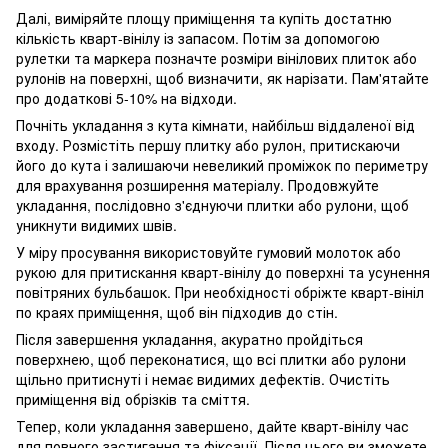
Далі, виміряйте площу приміщення та купіть достатню
кількість кварт-вінілу із запасом. Потім за допомогою
рулетки та маркера позначте розміри вінілових плиток або
рулонів на поверхні, щоб визначити, як нарізати. Пам'ятайте
про додаткові 5-10% на відходи.
Почніть укладання з кута кімнати, найбільш віддаленої від
входу. Розмістіть першу плитку або рулон, притискаючи
його до кута і залишаючи невеликий проміжок по периметру
для врахування розширення матеріалу. Продовжуйте
укладання, послідовно з'єднуючи плитки або рулони, щоб
уникнути видимих ​​швів.
У міру просування використовуйте гумовий молоток або
рукою для притискання кварт-вінілу до поверхні та усунення
повітряних бульбашок. При необхідності обріжте кварт-вініл
по краях приміщення, щоб він підходив до стін.
Після завершення укладання, акуратно пройдіться
поверхнею, щоб переконатися, що всі плитки або рулони
щільно притиснуті і немає видимих ​​дефектів. Очистіть
приміщення від обрізків та сміття.
Тепер, коли укладання завершено, дайте кварт-вінілу час
для повного застигання та фіксації. Після цього ви зможете