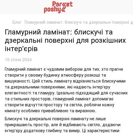
Блог
Гламурний ламінат: блискучі та дзеркальні поверхні д
Гламурний ламінат: блискучі та
дзеркальні поверхні для розкішних
інтер'єрів
15 січня 2024
Гламурний ламінат є чудовим вибором для тих, хто прагне
створити у своєму будинку атмосферу розкоші та
вишуканості. Цей стиль ламінату відрізняється блискучими
та дзеркальними поверхнями, які надають інтер'єру
елегантності та гламуру. Ідеально підходящий для сучасних
та стильних просторів, гламурний ламінат допомагає
створити відчуття простору та світла, роблячи кожну
кімнату особливо привабливою та виразною.
Блискучі та дзеркальні поверхні ламінату не лише
прикрашають простір, але й відбивають світло, додаючи
інтер'єру додаткову глибину та вимір. Ці характеристики