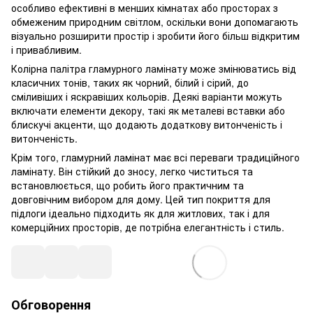
особливо ефективні в менших кімнатах або просторах з
обмеженим природним світлом, оскільки вони допомагають
візуально розширити простір і зробити його більш відкритим
і привабливим.
Колірна палітра гламурного ламінату може змінюватись від
класичних тонів, таких як чорний, білий і сірий, до
сміливіших і яскравіших кольорів. Деякі варіанти можуть
включати елементи декору, такі як металеві вставки або
блискучі акценти, що додають додаткову витонченість і
витонченість.
Крім того, гламурний ламінат має всі переваги традиційного
ламінату. Він стійкий до зносу, легко чиститься та
встановлюється, що робить його практичним та
довговічним вибором для дому. Цей тип покриття для
підлоги ідеально підходить як для житлових, так і для
комерційних просторів, де потрібна елегантність і стиль.
Обговорення