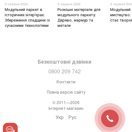
3 червня 2024
3 червня 2024
3 червня 202
Модульний паркет в
Розкішні матеріали для
Модульний 
історичних інтер'єрах:
модульного паркету:
мистецтво: 
Збереження спадщини із
Дерево, мармур та
стає творо
сучасними технологіями
метали
Безкоштовні дзвінки
0800 209 742
Контакти
Повна версія сайту
© 2011—2026
Інтернет-магазин
Укр
Рус