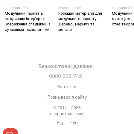
3 червня 2024
3 червня 2024
3 червня 202
Модульний паркет в
Розкішні матеріали для
Модульний 
історичних інтер'єрах:
модульного паркету:
мистецтво: 
Збереження спадщини із
Дерево, мармур та
стає творо
сучасними технологіями
метали
Безкоштовні дзвінки
0800 209 742
Контакти
Повна версія сайту
© 2011—2026
Інтернет-магазин
Укр
Рус