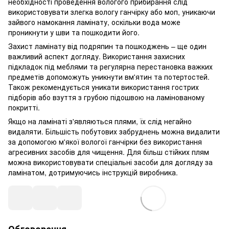
необхідності проведення вологого прибирання слід
використовувати злегка вологу ганчірку або моп, уникаючи
зайвого намокання ламінату, оскільки вода може
проникнути у шви та пошкодити його.
Захист ламінату від подряпин та пошкоджень – ще один
важливий аспект догляду. Використання захисних
підкладок під меблями та регулярна перестановка важких
предметів допоможуть уникнути вм'ятин та потертостей.
Також рекомендується уникати використання гострих
підборів або взуття з грубою підошвою на ламінованому
покритті.
Якщо на ламінаті з'являються плями, їх слід негайно
видаляти. Більшість побутових забруднень можна видалити
за допомогою м'якої вологої ганчірки без використання
агресивних засобів для чищення. Для більш стійких плям
можна використовувати спеціальні засоби для догляду за
ламінатом, дотримуючись інструкцій виробника.