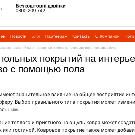
Безкоштовні дзвінки
т!
0800 209 742
мен
Новости
Блог
Партнерам
Контакты
О Компании
Поль
ольных покрытий на интерьер: как изменить пространство с помощью пола
польных покрытий на интерье
во с помощью пола
имеют значительное влияние на общее восприятие инте
сферу. Выбор правильного типа покрытия может изменит
альным.
ние теплого и приятного на ощупь ковра может создат
или гостиной. Ковровое покрытие также может добавить 