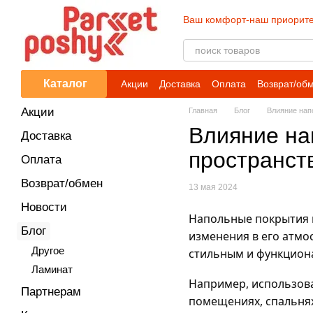
Перейти к основному контенту
Ваш комфорт-наш приорите
Каталог
Акции
Доставка
Оплата
Возврат/об
Акции
Главная
Блог
Влияние нап
Влияние на
Доставка
пространст
Оплата
Возврат/обмен
13 мая 2024
Новости
Напольные покрытия 
Блог
изменения в его атмо
Другое
стильным и функцион
Ламинат
Например, использова
Партнерам
помещениях, спальнях 