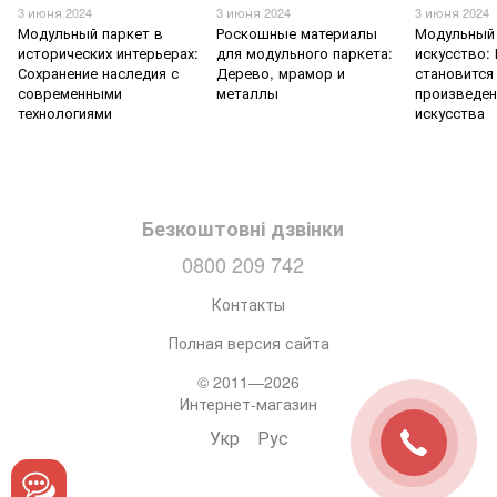
3 июня 2024
3 июня 2024
3 июня 2024
Модульный паркет в
Роскошные материалы
Модульный 
исторических интерьерах:
для модульного паркета:
искусство:
Сохранение наследия с
Дерево, мрамор и
становится
современными
металлы
произведе
технологиями
искусства
Безкоштовні дзвінки
0800 209 742
Контакты
Полная версия сайта
© 2011—2026
Интернет-магазин
Укр
Рус