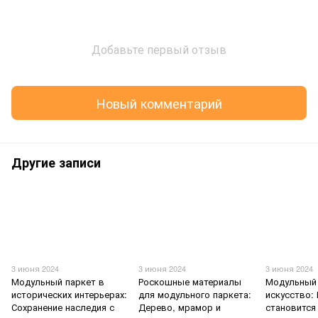
Добавьте первый отзыв
Новый комментарий
Другие записи
3 июня 2024
3 июня 2024
3 июня 2024
Модульный паркет в
Роскошные материалы
Модульный 
исторических интерьерах:
для модульного паркета:
искусство:
Сохранение наследия с
Дерево, мрамор и
становится