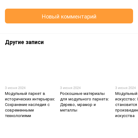
Новый комментарий
Другие записи
3 июня 2024
3 июня 2024
3 июня 2024
Модульный паркет в
Роскошные материалы
Модульный 
исторических интерьерах:
для модульного паркета:
искусство:
Сохранение наследия с
Дерево, мрамор и
становится
современными
металлы
произведе
технологиями
искусства