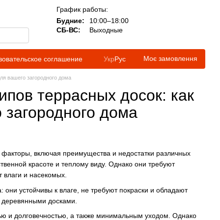
График работы:
Будние:
10:00–18:00
СБ-ВС:
Выходные
Моє замовлення
зовательское соглашение
Укр
Рус
ля вашего загородного дома
пов террасных досок: как
 загородного дома
 факторы, включая преимущества и недостатки различных
твенной красоте и теплому виду. Однако они требуют
 влаги и насекомых.
 они устойчивы к влаге, не требуют покраски и обладают
и деревянными досками.
ью и долговечностью, а также минимальным уходом. Однако