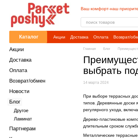
Перейти к основному контенту
Ваш комфорт-наш приорите
Каталог
Акции
Доставка
Оплата
Возврат/об
Акции
Главная
Блог
Преимуществ
Преимущест
Доставка
выбрать по
Оплата
Возврат/обмен
14 марта 2024
Новости
При выборе террасных дос
Блог
типов. Деревянные доски 
регулярного ухода, включ
Другое
Ламинат
Дерево-пластиковые композ
длительным сроком службы
Партнерам
Металлические террасные 