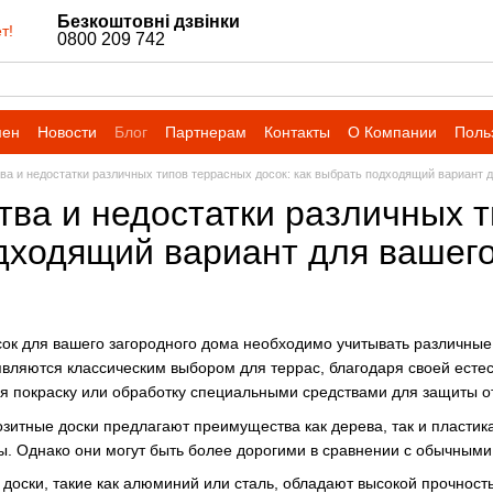
Безкоштовні дзвінки
т!
0800 209 742
мен
Новости
Блог
Партнерам
Контакты
О Компании
Поль
а и недостатки различных типов террасных досок: как выбрать подходящий вариант д
ва и недостатки различных ти
дходящий вариант для вашего
ок для вашего загородного дома необходимо учитывать различные
являются классическим выбором для террас, благодаря своей естес
ая покраску или обработку специальными средствами для защиты от
итные доски предлагают преимущества как дерева, так и пластика:
. Однако они могут быть более дорогими в сравнении с обычным
доски, такие как алюминий или сталь, обладают высокой прочност