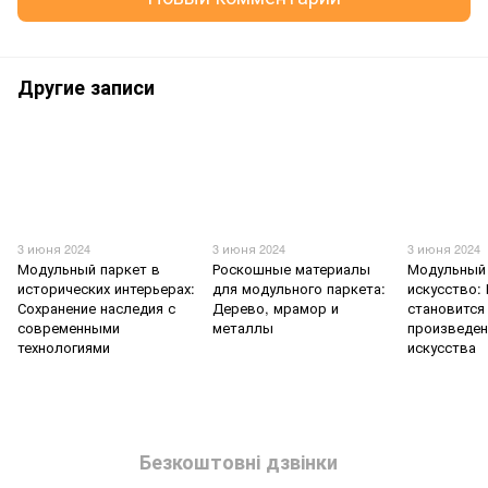
Другие записи
3 июня 2024
3 июня 2024
3 июня 2024
Модульный паркет в
Роскошные материалы
Модульный 
исторических интерьерах:
для модульного паркета:
искусство:
Сохранение наследия с
Дерево, мрамор и
становится
современными
металлы
произведе
технологиями
искусства
Безкоштовні дзвінки