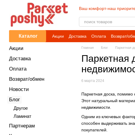
Перейти к основному контенту
Ваш комфорт-наш приорите
Каталог
Акции
Доставка
Оплата
Возврат/об
Акции
Главная
Блог
Паркетная д
Паркетная 
Доставка
недвижимо
Оплата
Возврат/обмен
6 марта 2024
Новости
Паркетная доска, помимо 
Блог
Этот натуральный материа
недвижимости.
Другое
Ламинат
Одним из ключевых фактор
способен выдерживать зна
Партнерам
покупателей.