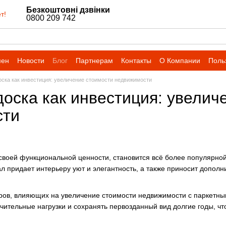
Безкоштовні дзвінки
т!
0800 209 742
мен
Новости
Блог
Партнерам
Контакты
О Компании
Поль
оска как инвестиция: увеличение стоимости недвижимости
доска как инвестиция: увелич
сти
своей функциональной ценности, становится всё более популярной
л придает интерьеру уют и элегантность, а также приносит допол
ов, влияющих на увеличение стоимости недвижимости с паркетным 
чительные нагрузки и сохранять первозданный вид долгие годы, ч