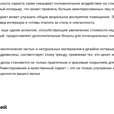
ьность паркета также оказывает положительное воздействие на ст
ный интерьер, что может привлечь больше заинтересованных лиц п
ркет может улучшить общее визуальное восприятие помещения. Э
ид интерьера и готовы платить за стиль и элегантность.
я еще одним аспектом, способствующим увеличению стоимости не
ый, предоставляет дополнительные бонусы для потенциальных по
экологически чистых и натуральных материалов в дизайне интерьер
древесины, соответствует этому тренду, привлекая тех, кто ценит э
 доска становится не только практичным и красивым покрытием дл
нвестирование в качественный паркет – это не только улучшение к
 ценности вашего жилья
рий