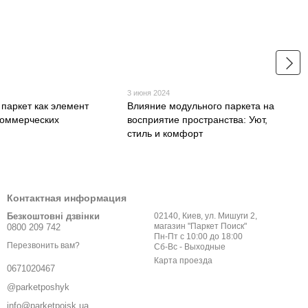
3 июня 2024
паркет как элемент
Влияние модульного паркета на
коммерческих
восприятие пространства: Уют,
стиль и комфорт
Контактная информация
Безкоштовні дзвінки
02140, Киев, ул. Мишуги 2,
магазин "Паркет Поиск"
0800 209 742
Пн-Пт с 10:00 до 18:00
Перезвонить вам?
Сб-Вс - Выходные
Карта проезда
0671020467
@parketposhyk
info@parketpoisk.ua