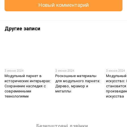
Новый комментарий
Другие записи
3 июня 2024
3 июня 2024
3 июня 2024
Модульный паркет в
Роскошные материалы
Модульный 
исторических интерьерах:
для модульного паркета:
искусство:
Сохранение наследия с
Дерево, мрамор и
становится
современными
металлы
произведе
технологиями
искусства
Безкоштовні дзвінки