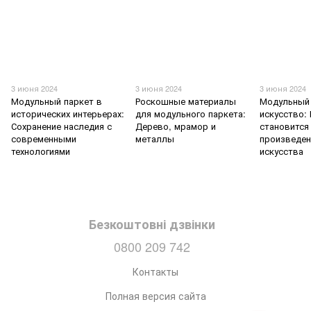
3 июня 2024
3 июня 2024
3 июня 2024
Модульный паркет в
Роскошные материалы
Модульный 
исторических интерьерах:
для модульного паркета:
искусство:
Сохранение наследия с
Дерево, мрамор и
становится
современными
металлы
произведе
технологиями
искусства
Безкоштовні дзвінки
0800 209 742
Контакты
Полная версия сайта