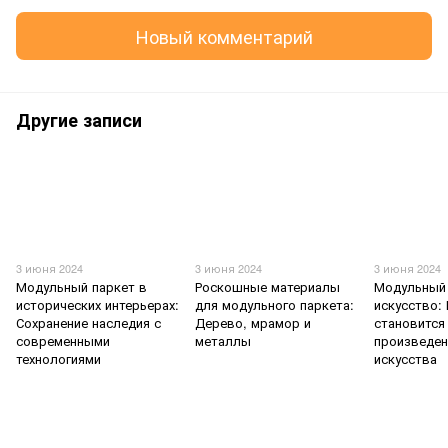
Новый комментарий
Другие записи
3 июня 2024
3 июня 2024
3 июня 2024
Модульный паркет в
Роскошные материалы
Модульный 
исторических интерьерах:
для модульного паркета:
искусство:
Сохранение наследия с
Дерево, мрамор и
становится
современными
металлы
произведе
технологиями
искусства