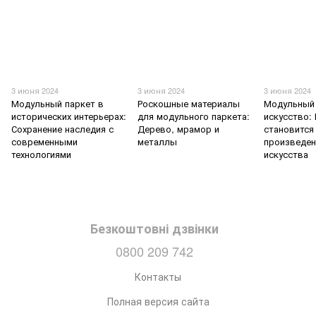
3 июня 2024
3 июня 2024
3 июня 2024
Модульный паркет в
Роскошные материалы
Модульный 
исторических интерьерах:
для модульного паркета:
искусство:
Сохранение наследия с
Дерево, мрамор и
становится
современными
металлы
произведе
технологиями
искусства
Безкоштовні дзвінки
0800 209 742
Контакты
Полная версия сайта