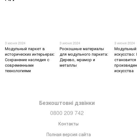
3 июня 2024
3 июня 2024
3 июня 2024
Модульный паркет в
Роскошные материалы
Модульный 
исторических интерьерах:
для модульного паркета:
искусство:
Сохранение наследия с
Дерево, мрамор и
становится
современными
металлы
произведе
технологиями
искусства
Безкоштовні дзвінки
0800 209 742
Контакты
Полная версия сайта